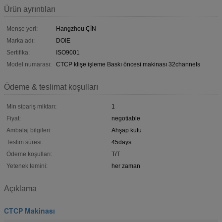
Ürün ayrıntıları
Menşe yeri:
Hangzhou ÇİN
Marka adı:
DOIE
Sertifika:
ISO9001
Model numarası:
CTCP klişe işleme Baskı öncesi makinası 32channels
Ödeme & teslimat koşulları
Min sipariş miktarı:
1
Fiyat:
negotiable
Ambalaj bilgileri:
Ahşap kutu
Teslim süresi:
45days
Ödeme koşulları:
T/T
Yetenek temini:
her zaman
Açıklama
CTCP Makinası