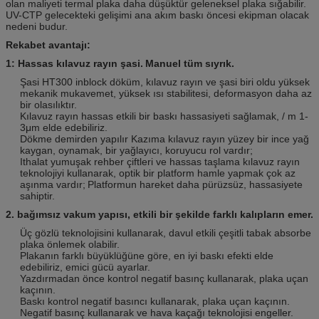
olan maliyeti termal plaka daha düşüktür geleneksel plaka sığabilir.
UV-CTP gelecekteki gelişimi ana akım baskı öncesi ekipman olacak
nedeni budur.
Rekabet avantajı:
1:
Hassas kılavuz rayın şasi.
Manuel tüm sıyrık.
Şasi HT300 inblock döküm, kılavuz rayın ve şasi biri oldu yüksek
mekanik mukavemet, yüksek ısı stabilitesi, deformasyon daha az
bir olasılıktır.
Kılavuz rayın hassas etkili bir baskı hassasiyeti sağlamak, / m 1-
3μm elde edebiliriz.
Dökme demirden yapılır Kazıma kılavuz rayın yüzey bir ince yağ
kaygan, oynamak, bir yağlayıcı, koruyucu rol vardır;
Ithalat yumuşak rehber çiftleri ve hassas taşlama kılavuz rayın
teknolojiyi kullanarak, optik bir platform hamle yapmak çok az
aşınma vardır;
Platformun hareket daha pürüzsüz, hassasiyete
sahiptir.
2.
bağımsız vakum yapısı, etkili bir şekilde farklı kalıpların emer.
Üç gözlü teknolojisini kullanarak, davul etkili çeşitli tabak absorbe
plaka önlemek olabilir.
Plakanın farklı büyüklüğüne göre, en iyi baskı efekti elde
edebiliriz, emici gücü ayarlar.
Yazdırmadan önce kontrol negatif basınç kullanarak, plaka uçan
kaçının.
Baskı kontrol negatif basıncı kullanarak, plaka uçan kaçının.
Negatif basınç kullanarak ve hava kaçağı teknolojisi engeller.