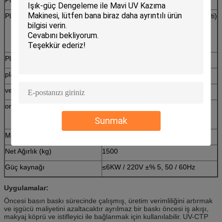
Plaka Yükleme ve Boşaltma
Yükleme: Otomasyon (Standart Seti)
Boşaltma: Otomasyon
vakum Sabitleme
Plaka Pozisyon Doğruluk (mm)
0.2
plaka Dengesi
otomatik Denge
veri Arabirimi
USB, 1000Mbit / s
ortam
Sıcaklık 25 ℃ ± 3 ℃
Nem% 20 ~ 80 (Non-Yoğunlaşma)
Sunmak
Makine Boyutlar (mm)
L2200 x W1100 x H1050
Net Ağırlık (kg)
1500
Güç kaynağı
≤6KW / 220V ±% 5, 50 / 60Hz
Uygulamalar:
Öncesi basın baskı sürecinde çalışmış, üretim verimliliğini artırmak
ve işgücü maliyetini azaltacaktır ayrılmaz bir baskı öncesi iş akışı,
makyaj köprü ve istifleyici ile bağlanmak için kullanılabilir.
UV-CTP