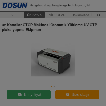
Hangzhou dongcheng image techology co., ltd
Ev
Ürün:% s
VİDEOLAR
Hakkımızda
>>
32 Kanallar CTCP Makinesi Otomatik Yükleme UV CTP
plaka yapma Ekipman
En iyi fiyat
Bize ulaşın