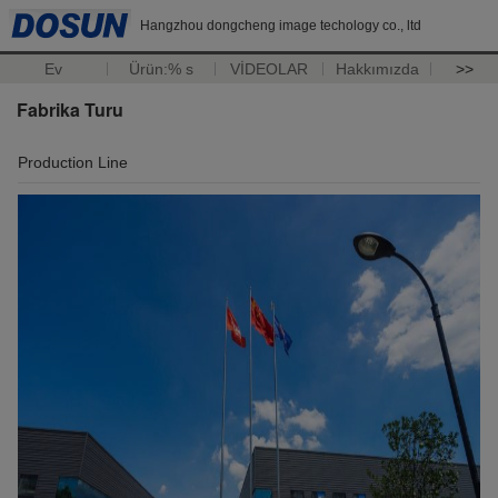
Hangzhou dongcheng image techology co., ltd
Ev
Ürün:% s
VİDEOLAR
Hakkımızda
>>
Fabrika Turu
Production Line