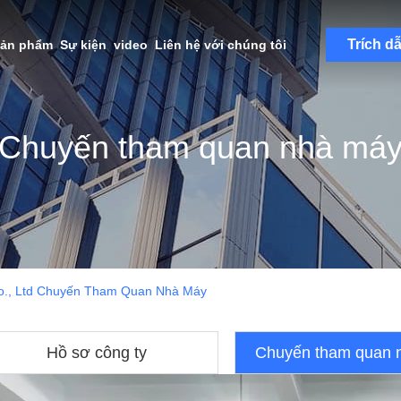
Trích d
sản phẩm
Sự kiện
video
Liên hệ với chúng tôi
Chuyến tham quan nhà má
o., Ltd Chuyến Tham Quan Nhà Máy
Hồ sơ công ty
Chuyến tham quan 