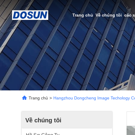
Trang chủ
Về chúng tôi
các 
Trang chủ
>
Hangzhou Dongcheng Image Techology C
Về chúng tôi