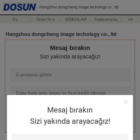
Hangzhou dongcheng image techology co., ltd
Ev
Ürün:% s
VİDEOLAR
Hakkımızda
>>
Hangzhou dongcheng image techology co., ltd
Mesaj bırakın
Sizi yakında arayacağız!
Mesaj bırakın
Sizi yakında arayacağız!