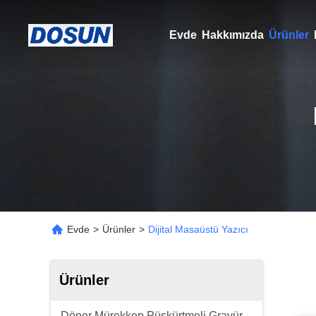
Evde
Hakkımızda
Ürünler
Evde
>
Ürünler
>
Dijital Masaüstü Yazıcı
Ürünler
Döner Mürekkep Püskürtmeli Gravür