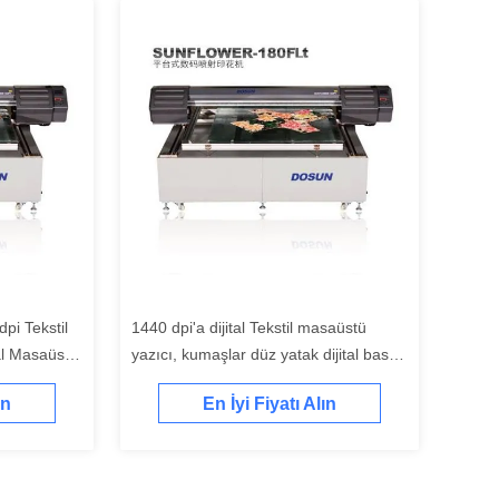
pi Tekstil
1440 dpi'a dijital Tekstil masaüstü
al Masaüstü
yazıcı, kumaşlar düz yatak dijital baskı
makinesi 1100 mm x 1400 mm
ın
En İyi Fiyatı Alın