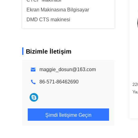
Ekran Makinasına Bilgisayar
DMD CTS makinesi
Bizimle İletişim
maggie_dosun@163.com
86-571-86462690
22
Yaz
Ço
Pü
Şimdi İletişime Geçin