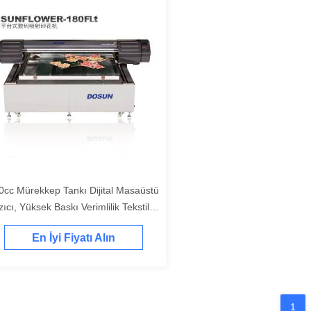
0cc Mürekkep Tankı Dijital Masaüstü
ıcı, Yüksek Baskı Verimlilik Tekstil
k Fonksiyonlu Mürekkep
En İyi Fiyatı Alın
skürtmeli Ekran Oymacı
1