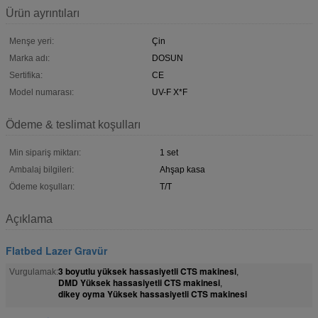
Ürün ayrıntıları
Menşe yeri:
Çin
Marka adı:
DOSUN
Sertifika:
CE
Model numarası:
UV-F X*F
Ödeme & teslimat koşulları
Min sipariş miktarı:
1 set
Ambalaj bilgileri:
Ahşap kasa
Ödeme koşulları:
T/T
Açıklama
Flatbed Lazer Gravür
3 boyutlu yüksek hassasiyetli CTS makinesi
Vurgulamak:
,
DMD Yüksek hassasiyetli CTS makinesi
,
dikey oyma Yüksek hassasiyetli CTS makinesi