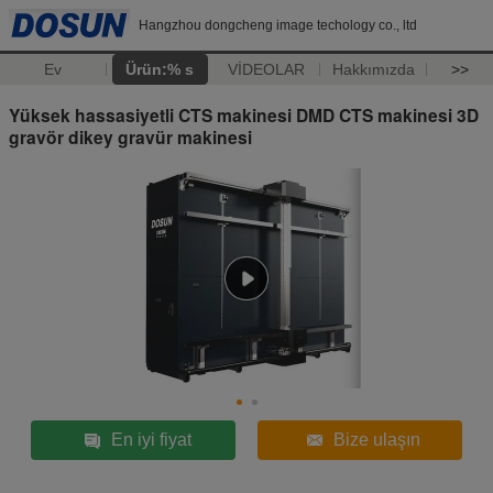
Hangzhou dongcheng image techology co., ltd
Ev
Ürün:% s
VİDEOLAR
Hakkımızda
>>
Yüksek hassasiyetli CTS makinesi DMD CTS makinesi 3D
gravör dikey gravür makinesi
En iyi fiyat
Bize ulaşın