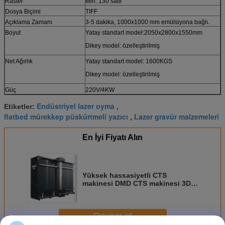
Raster
Min. 130 satır
Dosya Biçimi
TIFF
Açıklama Zamanı
3-5 dakika, 1000x1000 mm emülsiyona bağlı.
Boyut
Yatay standart model:2050x2800x1550mm
Dikey model: özelleştirilmiş
Net Ağırlık
Yatay standart model: 1600KGS
Dikey model: özelleştirilmiş
Güç
220V/4KW
Endüstriyel lazer oyma
Etiketler:
,
flatbed mürekkep püskürtmeli yazıcı
Lazer gravür malzemeleri
,
En İyi Fiyatı Alın
Yüksek hassasiyetli CTS
makinesi DMD CTS makinesi 3D
gravör dikey gravür makinesi
Devam et