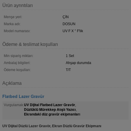
Ürün ayrıntıları
Menşe yeri:
ÇİN
Marka adı:
DOSUN
Model numarası:
UV F X ° F'lik
Ödeme & teslimat koşulları
Min sipariş miktarı:
1 Set
Ambalaj bilgileri:
Ahşap durumda
Ödeme koşulları:
T/T
Açıklama
Flatbed Lazer Gravür
UV Dijital Flatbed Lazer Gravör
Vurgulamak:
,
Düzlüklü Mürekkep Atışlı Yazıcı
,
Ekrandaki düz gravür ekipmanları
UV Dijital Düzlü Lazer Gravör, Ekran Düzlü Gravür Ekipmanı