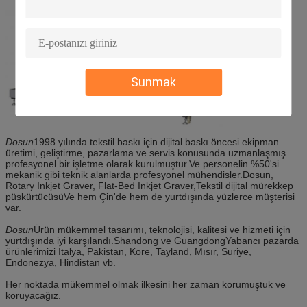
Sunmak
Dosun
1998 yılında tekstil baskı için dijital baskı öncesi ekipman
üretimi, geliştirme, pazarlama ve servis konusunda uzmanlaşmış
profesyonel bir işletme olarak kurulmuştur.Ve personelin %50'si
mekanik gibi teknik alanlarda profesyonel mühendisler.Dosun,
Rotary Inkjet Graver, Flat-Bed Inkjet Graver,Tekstil dijital mürekkep
püskürtücüsüVe hem Çin'de hem de yurtdışında yüzlerce müşterisi
var.
Dosun
Ürün mükemmel tasarımı, teknolojisi, kalitesi ve hizmeti için
yurtdışında iyi karşılandı.Shandong ve GuangdongYabancı pazarda
ürünlerimizi İtalya, Pakistan, Kore, Tayland, Mısır, Suriye,
Endonezya, Hindistan vb.
Her noktada mükemmel olmak ilkesini her zaman korumuştuk ve
koruyacağız.