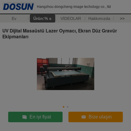
Hangzhou dongcheng image techology co., ltd
Ev
Ürün:% s
VİDEOLAR
Hakkımızda
>>
UV Dijital Masaüstü Lazer Oymacı, Ekran Düz Gravür
Ekipmanları
En iyi fiyat
Bize ulaşın