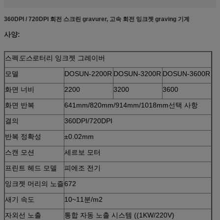
360DPI / 720DPI 회전 스크린 gravurer, 고속 회전 잉크젯 graving 기계
사양:
스펙
도스
로터리 잉크젯 그레이버
모델
DOSUN-2200R
DOSUN-3200R
DOSUN-3600R
화면 너비
2200
3200
3600
화면 반복
641mm/820mm/914mm/1018mm
선택 사항
결의
360DPI/720DPI
반복 정확성
±0.02mm
스캔 모션
세르보 모터
프린트 헤드 모델
피에조 전기
잉크젯 머리의 노즐
672
새기 속도
10~11분/m2
자외선 노출
통합 자동 노출 시스템 ((1KW/220V)