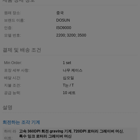
원래 장소:
중국
브랜드 이름:
DOSUN
인증:
ISO9000
모델 번호:
2200; 3200; 3500
결제 및 배송 조건
Min Order:
1 set
포장 세부 사항:
나무 케이스
배달 시간:
십오일
지불 조건:
T는 / T
공급 능력:
10 세트
설명
회전하는 조각 기계
고속 360DPI 회전 graving 기계
720DPI 로터리 그레이버 머신
하이 라
,
,
특수 잉크 로터리 그레이버 머신
이트: