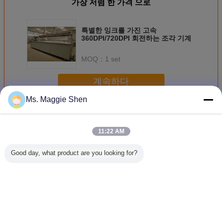
가장 저렴 한 가격 으로
특별한 잉크를 가진 고속
360DPI/720DPI 회전하는 조각 기계
MOQ：
1 set
계속하다
Ms. Maggie Shen
회전하는 조각 기계
더 많은 것
11:22 AM
Good day, what product are you looking for?
디지털 방식으로
고속 잉크 제트
직물 스크린 회전
컴퓨터에
선택 잉크 제트
Printhead UV 빛을
하는 잉크 제트 조
디지털 
Printhead/장비
가진 회전하는 조
판공 격판덮개 제
직물 회전
641mm/820mm/914mm/1018mm
각 기계 7x96 분사
작자 디지털 장비
각 기계 
를 가진 회전하는
구
고해상
력 
스크린 조판공
언어를 바꾸십시오
Korean