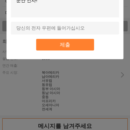
CTCP 기계
기계를 가리는 컴퓨터
DMD CTS 기계
모든 제품 >를 전망하십시오;
회사 세부 사항
제출
사업 유형:
설립 년도:
1998
연간 매출:
주요 시장:
북아메리카
남아메리카
서유럽
동유럽
동부 아시아
동남 아시아
중동
아프리카
오세아니아
전세계
메시지를 남겨주세요