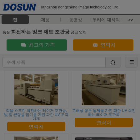
Hangzhou dongcheng image techology co., ltd
집
제품
동영상
우리에 대하여
>>
회전하는 잉크 제트 조판공
품질
공급 업체
최고의 가격
연락처
직물 스크린 회전하는 레이저 조판공,
고해상 항온 통제를 가진 파란 UV 회전
빛 힘 균형을 잡기를 가진 파란 UV 조각
하는 레이저 조판공
기계
연락처
연락처