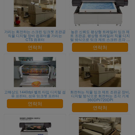
가리는 회전하는 스크린 잉크젯 조판공
높은 신뢰도 평상형 트레일러 잉크 제
직물 디지털 장비 컴퓨터를 가리는
트 조판공, 평상형 트레일러 직물 디지
CTS 컴퓨터
털 방식으로 잉크 제트 스크린 조각 장
비
연락처
연락처
고해상도 1440dpi 벨트 타입 디지털 섬
회전하는 직물 잉크 제트 조판공 장비,
유 프린터, 섬유 잉크젯 프린터
디지털 방식으로 회전하는 조각 기계
360DPI/720DPI
연락처
연락처