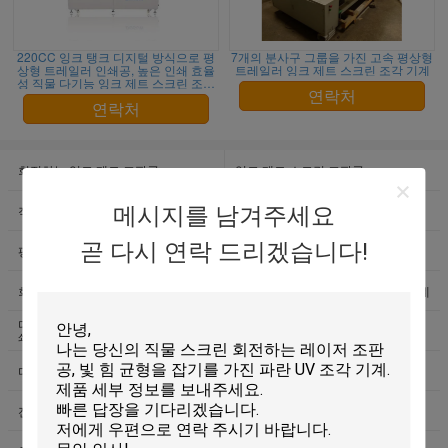
220CC 잉크 탱크 디지털 방식으로 평
7개의 분사구 그룹을 가진 고속 평상형
상형 트레일러 인쇄공, 높은 인쇄 효율
트레일러 잉크 제트 스크린 조각 기계
성 직물 다기능 잉크 제트 스크린 조판
공
연락처
연락처
회전하는 잉크 제트 조판공
잉크 제트 스크린 조판공
직물 조각 기계
메시지를 남겨주세요
회전하는 레이저 조판공
곧 다시 연락 드리겠습니다!
평상형 트레일러 레이저 조판공
평상형 트레일러 조각 기계
회전하는 조각 기계
디지털 방식으로 직물 벨트 인쇄 기계
디지털 방식으로 평상형 트레일러 인
직물 잉크젯 프린터
쇄 기계
디지털 방식으로 직물 인쇄 장비
UV CTP 기계
전통적인 격판덮개 기계에 컴퓨터
인쇄 장비를 Prepress