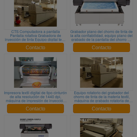
CTS Computadora a pantalla
Grabador plano del chorro de tinta de
Pantalla rotativa Grabadora de
la alta confiabilidad, equipo plano del
inyección de tinta Equipo digital textil
grabado de la pantalla del chorro de
Computadora a pantalla
tinta de Digitaces de la materia textil
Contacto
Contacto
Impresora textil digital de tipo cinturón
Equipo rotatorio del grabador del
de alta resolución de 1440 dpi,
chorro de tinta de la materia textil,
máquina de impresión de inyección
máquina de grabado rotatoria de
de tinta textil para tejidos
Digitaces 360DPI/720DPI
Contacto
Contacto