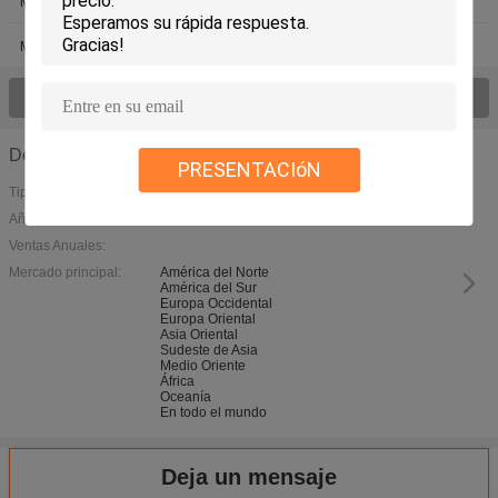
Máquina de CTCP
máquina
Máquina DMD CTS
Vea todo el > de los productos;
Detalles de la empresa
PRESENTACIóN
Tipo de negocio:
Año de fundación:
1998
Ventas Anuales:
Mercado principal:
América del Norte
América del Sur
Europa Occidental
Europa Oriental
Asia Oriental
Sudeste de Asia
Medio Oriente
África
Oceanía
En todo el mundo
Deja un mensaje
Máquina de grabado plana silenciosa, Ordenador-a-pantalla del eq