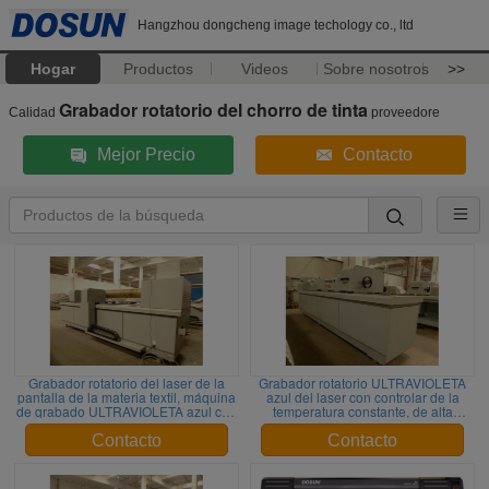
Hangzhou dongcheng image techology co., ltd
Hogar
Productos
Videos
Sobre nosotros
>>
Grabador rotatorio del chorro de tinta
Calidad
proveedore
Mejor Precio
Contacto
Grabador rotatorio del laser de la
Grabador rotatorio ULTRAVIOLETA
pantalla de la materia textil, máquina
azul del laser con controlar de la
de grabado ULTRAVIOLETA azul con
temperatura constante, de alta
el equilibrio del Luz-poder
resolución
Contacto
Contacto