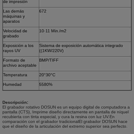
de impresión
Las demás
672
máquinas y
aparatos
Velocidad de
10·11 Min./m2
grabado
Exposición a los
Sistema de exposición automática integrado
rayos UV
((1KW/220V)
Formato de
BMP/TIFF
archivo aceptable
Temperatura
20°30°C
Humedad
55­80%
Descripción:
El grabador rotativo DOSUN es un equipo digital de computadora a
pantalla (CTS), Imprime diseño directamente en pantalla de níquel
recubierta con tinta especial, y cura la resina con luz UV.En
comparación con el grabador tradicionalEl grabador DOSUN hace
que el diseño de la articulación del extremo superior sea perfecto.