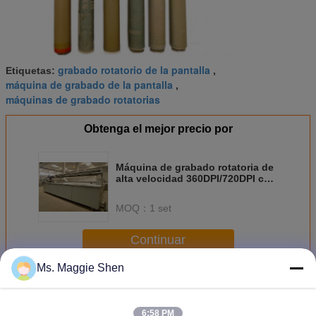
grabado rotatorio de la pantalla
Etiquetas:
,
máquina de grabado de la pantalla
,
máquinas de grabado rotatorias
Obtenga el mejor precio por
Máquina de grabado rotatoria de
alta velocidad 360DPI/720DPI con
tinta especial
MOQ：
1 set
Continuar
Ms. Maggie Shen
Máquina de grabado rotatoria
Más
6:58 PM