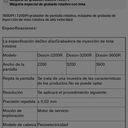
luz:
Máquina especial de grabado rotativo con tinta
360DPI / 720DPI grabador de pantalla rotativa, máquina de grabado de
inyección de tinta rotativa de alta velocidad
Especificaciones:
La especificación de
Dos días
Grabadora de inyección de tinta
rotativa
Modelo
Dosún-2200R
Dosún-3200R
Dosún-3600R
Ancho de la
2200
3200
3600
pantalla
Repita la pantalla
Se trata de una muestra de las características
de los productos.
No se puede optar
Resolución
Se aplicará el procedimiento siguiente:
Precisión repetida
± 0,02 mm
Moción de
Motor de servicio
exploración
Modelo de cabeza
Piezoelectricidad