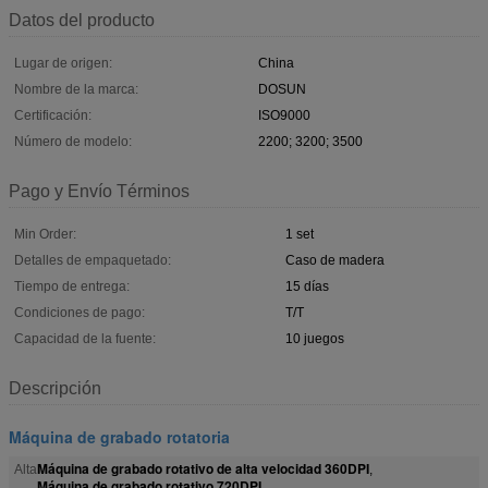
Datos del producto
Lugar de origen:
China
Nombre de la marca:
DOSUN
Certificación:
ISO9000
Número de modelo:
2200; 3200; 3500
Pago y Envío Términos
Min Order:
1 set
Detalles de empaquetado:
Caso de madera
Tiempo de entrega:
15 días
Condiciones de pago:
T/T
Capacidad de la fuente:
10 juegos
Descripción
Máquina de grabado rotatoria
Máquina de grabado rotativo de alta velocidad 360DPI
Alta
,
Máquina de grabado rotativo 720DPI
,