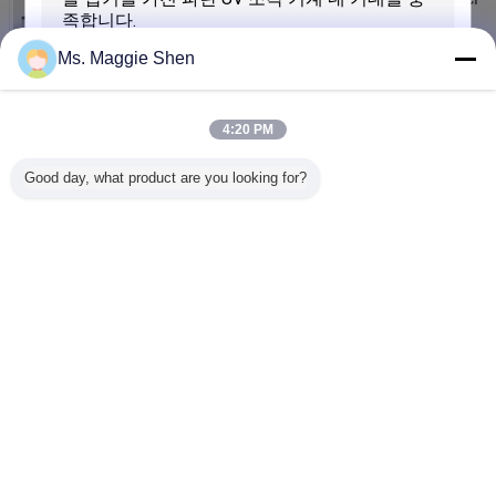
컴퓨터를 자동차를 타십시오
연락처
Ms. Maggie Shen
압박 인쇄 장비를 전 도금하는 고성능 CTCP 기계 컴퓨
터
4:20 PM
연락처
Good day, what product are you looking for?
백색 색깔 세라믹 드럼은 인쇄기 32 수로 레이저 다이
오드를 Prepress
연락처
제출
언어를 바꾸십시오
Korean
홈
|
우리에 대하여
|
연락주세요
|
사이트맵
|
개인정보 보호 정책
탁상용 전망
Copyright © 2013 - 2026 Hangzhou dongcheng image techology co., ltd.