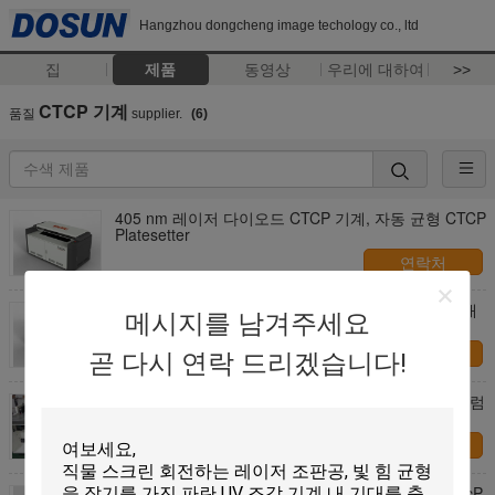
Hangzhou dongcheng image techology co., ltd
집
제품
동영상
우리에 대하여
>>
CTCP 기계
품질
supplier.
(6)
405 nm 레이저 다이오드 CTCP 기계, 자동 균형 CTCP
Platesetter
연락처
32 수로 CTCP 기계 자동적인 선적 UV CTP 격판덮개
메시지를 남겨주세요
만들기 장비
연락처
곧 다시 연락 드리겠습니다!
공기 구조 인쇄판 제작자 CTCP 기계 외부 세라믹 드럼
연락처
기계를 도금하기 위하여 기계적인 구조 UV-CTP/CTcP