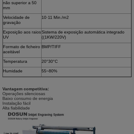
não superior a 50
mm
Velocidade de
10·11 Min./m2
gravação
Exposição aos raios
Sistema de exposição automática integrado
UV
((1KW/220V)
Formato de ficheiro
BMP/TIFF
aceitável
Temperatura
20°30°C
Humidade
55~80%
Vantagem competitiva:
Operações silenciosas
Baixo consumo de energia
Instalação fácil
Alta fiabilidade