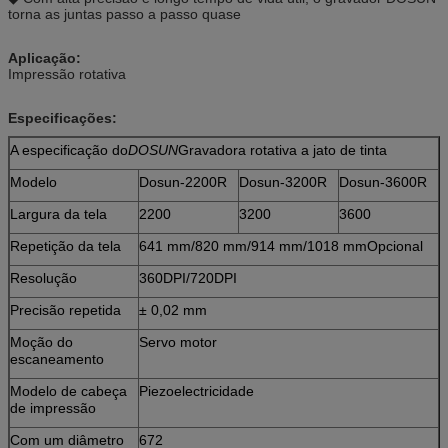
torna as juntas passo a passo quase
Aplicação:
Impressão rotativa
Especificações:
A especificação do
DOSUN
Gravadora rotativa a jato de tinta
Modelo
Dosun-2200R
Dosun-3200R
Dosun-3600R
Largura da tela
2200
3200
3600
Repetição da tela
641 mm/820 mm/914 mm/1018 mm
Opcional
Resolução
360DPI/720DPI
Precisão repetida
± 0,02 mm
Moção do
Servo motor
escaneamento
Modelo de cabeça
Piezoelectricidade
de impressão
Com um diâmetro
672