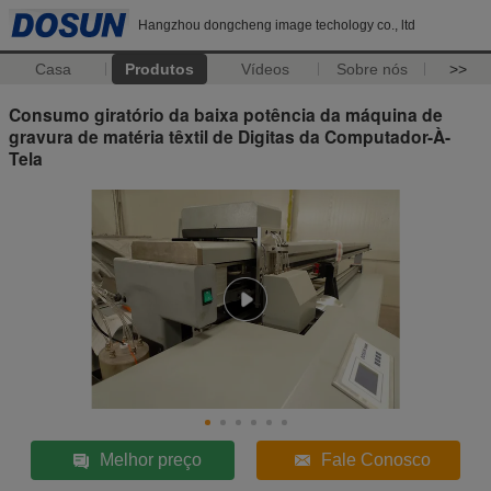
Hangzhou dongcheng image techology co., ltd
Casa
Produtos
Vídeos
Sobre nós
>>
Consumo giratório da baixa potência da máquina de
gravura de matéria têxtil de Digitas da Computador-À-
Tela
Melhor preço
Fale Conosco