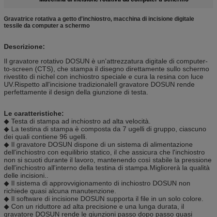
Gravatrice rotativa a getto d'inchiostro, macchina di incisione digitale
tessile da computer a schermo
Descrizione:
Il gravatore rotativo DOSUN è un'attrezzatura digitale di computer-
to-screen (CTS), che stampa il disegno direttamente sullo schermo
rivestito di nichel con inchiostro speciale e cura la resina con luce
UV.Rispetto all'incisione tradizionaleIl gravatore DOSUN rende
perfettamente il design della giunzione di testa.
Le caratteristiche:
◆ Testa di stampa ad inchiostro ad alta velocità.
◆ La testina di stampa è composta da 7 ugelli di gruppo, ciascuno
dei quali contiene 96 ugelli.
◆ Il gravatore DOSUN dispone di un sistema di alimentazione
dell'inchiostro con equilibrio statico, il che assicura che l'inchiostro
non si scuoti durante il lavoro, mantenendo così stabile la pressione
dell'inchiostro all'interno della testina di stampa.Migliorerà la qualità
delle incisioni..
◆ Il sistema di approvvigionamento di inchiostro DOSUN non
richiede quasi alcuna manutenzione.
◆ Il software di incisione DOSUN supporta il file in un solo colore.
◆ Con un riduttore ad alta precisione e una lunga durata, il
gravatore DOSUN rende le giunzioni passo dopo passo quasi