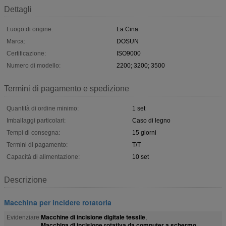
Dettagli
Luogo di origine:
La Cina
Marca:
DOSUN
Certificazione:
ISO9000
Numero di modello:
2200; 3200; 3500
Termini di pagamento e spedizione
Quantità di ordine minimo:
1 set
Imballaggi particolari:
Caso di legno
Tempi di consegna:
15 giorni
Termini di pagamento:
T/T
Capacità di alimentazione:
10 set
Descrizione
Macchina per incidere rotatoria
Macchine di incisione digitale tessile
Evidenziare:
,
Macchina di incisione rotativa da computer a schermo