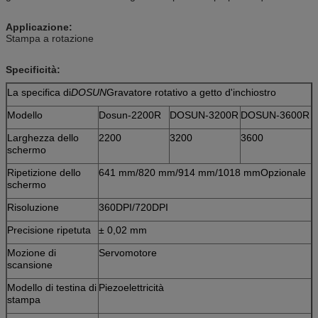
Applicazione:
Stampa a rotazione
Specificità:
La specifica di
DOSUN
Gravatore rotativo a getto d'inchiostro
Modello
Dosun-2200R
DOSUN-3200R
DOSUN-3600R
Larghezza dello
2200
3200
3600
schermo
Ripetizione dello
641 mm/820 mm/914 mm/1018 mm
Opzionale
schermo
Risoluzione
360DPI/720DPI
Precisione ripetuta
± 0,02 mm
Mozione di
Servomotore
scansione
Modello di testina di
Piezoelettricità
stampa