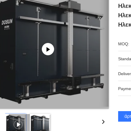
Ηλεκ
Ηλεκ
Ηλεκ
MOQ:
Standa
Deliver
Payme
Πάρτ