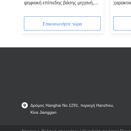
ίπεδο
ψηφιακή επίπεδης βάσης μηχανή,
χαρακτι
υφαντικό επίπεδο σύστημα χάραξης
βιομηχα
ύλες
Επικοινωνήστε τώρα
Δρόμος Hanghai No.1291, περιοχή Hanzhou,
Κίνα Jianggan