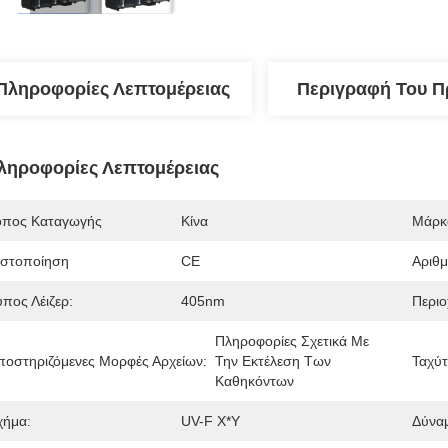
Πληροφορίες Λεπτομέρειας
Περιγραφή Του Π
ληροφορίες Λεπτομέρειας
όπος Καταγωγής
Κίνα
Μάρκ
ιστοποίηση
CE
Αριθ
ύπος Λέιζερ:
405nm
Περιο
Πληροφορίες Σχετικά Με 
ποστηριζόμενες Μορφές Αρχείων:
Την Εκτέλεση Των 
Ταχύτ
Καθηκόντων
χήμα:
UV-F X*Y
Δύνα