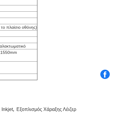
 το πλαίσιο οθόνης)
γαλακτωματικό
0x1550mm
Inkjet
,
Εξοπλισμός Χάραξης Λέιζερ