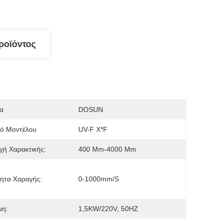
ροϊόντος
α
DOSUN
μό Μοντέλου
UV-F X*F
χή Χαρακτικής:
400 Mm-4000 Mm
ητα Χαραγής:
0-1000mm/s
μη:
1,5KW/220V, 50HZ