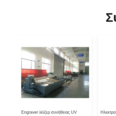
Σ
aver
Engraver λέιζερ συνήθειας UV
Ηλεκτρο