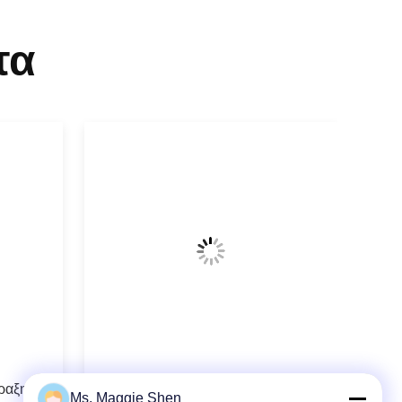
τα
ραξης
UV επίπεδης βάσης Engraver λέιζερ,
Ms. Maggie Shen