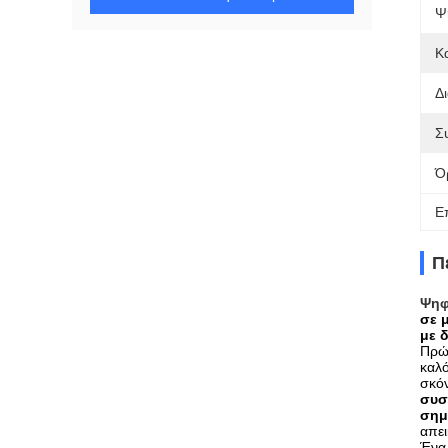
Ψ
Κ
Δ
Σ
Ό
Ε
Π
Ψηφ
σε 
με 
Πρώτ
καλό
σκόν
συσ
σημ
απει
Ένα 