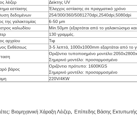
ς λέιζερ
Δείκτης UV
τημα εστίασης
Έλεγχος εστίασης σε πραγματικό χρόνο
λυση δεδομένων
254/300/360/5081270dpi,2540dpi,5080dpi
ος της γαλακτομίας
6-50 μm
μετρος καλωδίου
Min.50μm (εξαρτάται από το γαλακτώσιμο και
τερ
130 γραμμές.
ος αρχείου
Τιφ
νος Εκθέσεως
3-5 λεπτά, 1000x1000mm εξαρτάται από το 
Οριζόντιο τυποποιημένο μοντέλο:2050x280
σταση
Σημερινό μοντέλο: προσαρμοσμένο
Οριζόντιο πρότυπο: 1600KGS
αρό βάρος
Σημερινό μοντέλο: προσαρμοσμένο
αμη
220V/4KW
κέτες:
Βιομηχανική Χάραξη Λέιζερ
,
Επίπεδης Βάσης Εκτυπωτής 