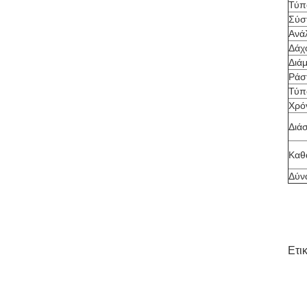
Τύπο
Σύσ
Ανά
Δάχ
Διά
Ράσ
Τύπ
Χρό
Διά
Καθ
Δύν
Ετι