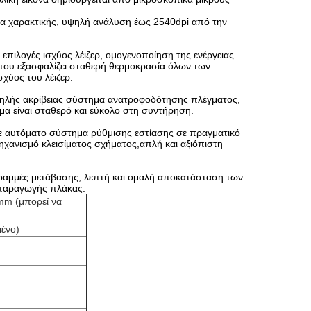
γία χαρακτικής, υψηλή ανάλυση έως 2540dpi από την
πιλογές ισχύος λέιζερ, ομογενοποίηση της ενέργειας
που εξασφαλίζει σταθερή θερμοκρασία όλων των
χύος του λέιζερ.
υψηλής ακρίβειας σύστημα ανατροφοδότησης πλέγματος,
ημα είναι σταθερό και εύκολο στη συντήρηση.
ε αυτόματο σύστημα ρύθμισης εστίασης σε πραγματικό
ηχανισμό κλεισίματος σχήματος,απλή και αξιόπιστη
γραμμές μετάβασης, λεπτή και ομαλή αποκατάσταση των
 παραγωγής πλάκας.
mm (μπορεί να
ένο)