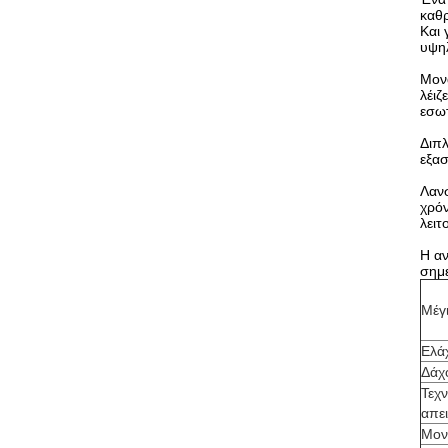
καθρ
Και 
υψη
Μονα
λέιζ
εσωτ
Διπλ
εξασ
Λαν
χρόν
λειτ
Η αν
σημε
Μέγ
Ελά
Δάχ
Τεχ
απε
Μοντ