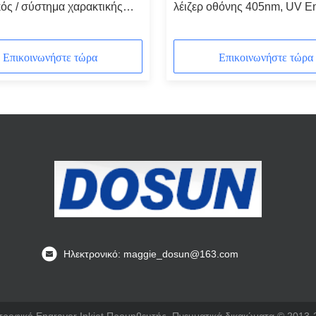
κός / σύστημα χαρακτικής
λέιζερ οθόνης 405nm, UV E
νικής οθόνης για υφαντικές
λέιζερ του ISO
Επικοινωνήστε τώρα
Επικοινωνήστε τώρα
Ηλεκτρονικό: maggie_dosun@163.com