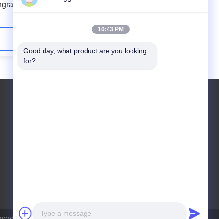
ngraver
υφαντική μηχανή χάραξης 405nm
δίοδος λέιζερ
10:43 PM
Επικοινωνήστε τώρα
Good day, what product are you looking 
for?
Τηλ.: 8613606611048