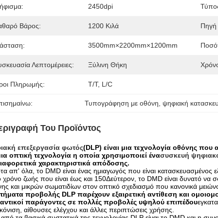
ήφισμα:
2450dpi
Τύπο
αθαρό Βάρος:
1200 Κιλά
Πηγή 
ιάσταση:
3500mm×2200mm×1200mm
Ποσότ
υσκευασία Λεπτομέρειες:
Ξύλινη Θήκη
Χρόν
ροι Πληρωμής:
T/T, L/C
πισημαίνω:
Τυπογράφηση με οθόνη
, 
ψηφιακή κατασκε
εριγραφή Του Προϊόντος
ιακή επεξεργασία φωτός
(DLP) είναι μια τεχνολογία οθόνης που
μια οπτική τεχνολογία η οποία χρησιμοποιεί ένα
συσκευή ψηφιακο
διαφορετικά χαρακτηριστικά απόδοσης.
α απ' όλα, το DMD είναι ένας ημιαγωγός που είναι κατασκευασμένος 
 χρόνο ζωής που είναι έως και 150Δεύτερον, το DMD είναι δυνατό να 
ης και μικρών σωματιδίων στον οπτικό σχεδιασμό που κανονικά μειώνο
τήματα προβολής DLP παρέχουν εξαιρετική αντίθεση και ομοιομορ
αντικοί παράγοντες σε πολλές προβολές υψηλού επιπέδου
εγκατα
κόνιση, αίθουσες ελέγχου και άλλες περιπτώσεις χρήσης.
από τα βασικά συστατικά της τεχνολογίας DLP είναι το DMD.και η συνο