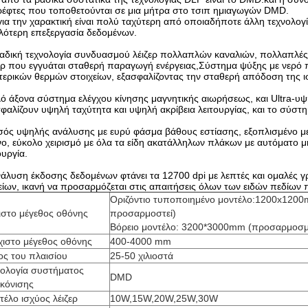
έφτες που τοποθετούνται σε μια μήτρα στο τσιπ ημιαγωγών DMD.
για την χαρακτική είναι πολύ ταχύτερη από οποιαδήποτε άλλη τεχνολο
λότερη επεξεργασία δεδομένων.
δική τεχνολογία συνδυασμού λέιζερ πολλαπλών καναλιών, πολλαπλές ε
ερ που εγγυάται σταθερή παραγωγή ενέργειας,Σύστημα ψύξης με νερό 
ερικών θερμών στοιχείων, εξασφαλίζοντας την σταθερή απόδοση της ισ
ό άξονα σύστημα ελέγχου κίνησης μαγνητικής αιωρήσεως, και Ultra-
φαλίζουν υψηλή ταχύτητα και υψηλή ακρίβεια λειτουργίας, και το σύστ
σός υψηλής ανάλυσης με ευρύ φάσμα βάθους εστίασης, εξοπλισμένο μ
ο, εύκολο χειρισμό με όλα τα είδη ακατάλληλων πλάκων με αυτόματο μ
ουργία.
άλυση έκδοσης δεδομένων φτάνει τα 12700 dpi με λεπτές και ομαλές 
ίων, ικανή να προσαρμόζεται στις απαιτήσεις όλων των ειδών πεδίων
Οριζόντιο τυποποιημένο μοντέλο:1200x1200
ιστο μέγεθος οθόνης
προσαρμοστεί)
Βόρειο μοντέλο: 3200*3000mm (προσαρμοσμ
χιστο μέγεθος οθόνης
400-4000 mm
ος του πλαισίου
25-50 χιλιοστά
νολογία συστήματος
DMD
ικόνισης
έλο ισχύος λέιζερ
10W,15W,20W,25W,30W