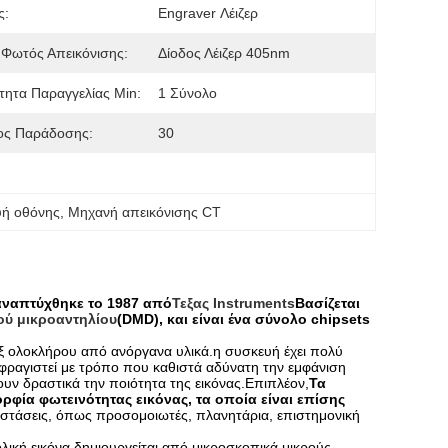
ς:
Engraver Λέιζερ
Φωτός Απεικόνισης:
Δίοδος Λέιζερ 405nm
ητα Παραγγελίας Min:
1 Σύνολο
ος Παράδοσης:
30
υή οθόνης
, 
Μηχανή απεικόνισης CT
 αναπτύχθηκε το 1987 από
Τεξας Instruments
Βασίζεται
ύ μικροαντηλίου
(DMD), και είναι ένα σύνολο chipsets
εξ ολοκλήρου από ανόργανα υλικά.η συσκευή έχει πολύ
σφραγιστεί με τρόπο που καθιστά αδύνατη την εμφάνιση
υν δραστικά την ποιότητα της εικόνας.Επιπλέον,
Τα
φία φωτεινότητας εικόνας, τα οποία είναι επίσης
στάσεις, όπως προσομοιωτές, πλανητάρια, επιστημονική
λική εικόνα δημιουργείται από μικροσκοπικά μικρούς