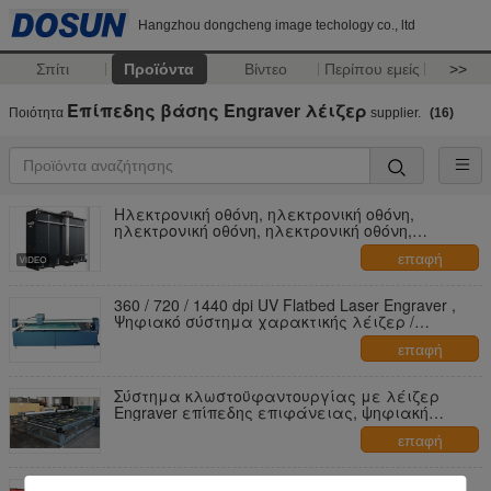
Hangzhou dongcheng image techology co., ltd
Σπίτι
Προϊόντα
Βίντεο
Περίπου εμείς
>>
Επίπεδης βάσης Engraver λέιζερ
Ποιότητα
supplier.
(16)
Ηλεκτρονική οθόνη, ηλεκτρονική οθόνη,
ηλεκτρονική οθόνη, ηλεκτρονική οθόνη,
ηλεκτρονική οθόνη, ηλεκτρονική οθόνη,
επαφή
ηλεκτρονική οθόνη, ηλεκτρονική οθόνη
360 / 720 / 1440 dpi UV Flatbed Laser Engraver ,
Ψηφιακό σύστημα χαρακτικής λέιζερ /
Μηχανήματα
επαφή
Σύστημα κλωστοϋφαντουργίας με λέιζερ
Engraver επίπεδης επιφάνειας, ψηφιακή
επίπεδη μηχανή χάραξης UV
επαφή
UV ψηφιακό επίπεδης βάσης Engraver λέιζερ,