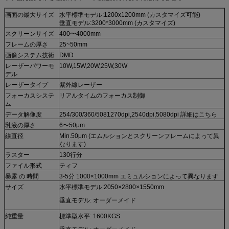
画面の最大サイズ
水平標準モデル:1200x1200mm (カスタマイズ可能)
垂直モデル:3200*3000mm (カスタマイズ)
スクリーンサイズ
400〜4000mm
フレームの厚さ
25~50mm
画像システム技術
DMD
レーザーパワーモ
10W,15W,20W,25W,30W
デル
レーザータイプ
紫外線レーザー
フォーカスシステ
リアルタイムのフォーカス制御
ム
データ解像度
254/300/360/5081270dpi,2540dpi,5080dpi 詳細はこちら
乳液の厚さ
6〜50μm
線直径
Min.50μm (エムルションとスクリーンフレームによって異
なります)
ラスター
130行分
ファイル形式
ティフ
暴露 の 時間
3-5分 1000×1000mm エミュルションによって異なります
サイズ
水平標準モデル:2050×2800×1550mm
垂直モデル: オーダーメイド
純重量
標準型水平: 1600KGS