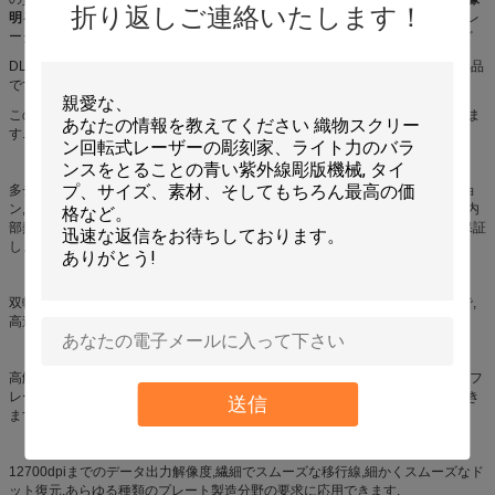
折り返しご連絡いたします！
明るさの均一性を提供し,多くのハイエンド投影でも重要な要因である.
シミュレ
ーター,プラネタリウム,科学ビジュアライゼーション,制御室,その他の用途など
DLP技術の重要な部品の一つは DMDです これは個々のピクセルを作り出す部品
です半導体チップのマトリックスに置かれた微小な鏡によって作成されます.
このDLPシステムエグレーバーで 3Dやデジタル効果を簡単に作ることができま
す.
多チャネルレーザー組み合わせのユニークな技術,レーザー電力の多種オプショ
ン,安定したエネルギー出力を保証するレーザーエネルギーの均一化,すべての内
部熱部品の恒温を確保する水冷却システムレーザーの出力が安定することを保証
します
双軸磁気浮遊運動制御システムと超高精度グリッドフィードバックシステムで,
高速と高精度操作を保証し,システムは安定し,保守が簡単です.
高解像度レンズ 焦点深さ幅が広い 自動リアルタイム焦点調整システムで 自動フ
レームロックメカニズムで あらゆる種類の不均質なプレートで 簡単に操作でき
送信
ますシンプルで信頼性の高い操作.
12700dpiまでのデータ出力解像度,繊細でスムーズな移行線,細かくスムーズなド
ット復元,あらゆる種類のプレート製造分野の要求に応用できます.