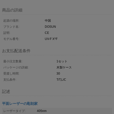
商品の詳細
起源の場所:
中国
ブランド名:
DOSUN
証明:
CE
モデル番号:
UV-F X*F
お支払配送条件
最小注文数量:
1セット
パッケージの詳細:
木製ケース
受渡し時間:
30
支払条件:
T/T,L/C
記述
平面レーザーの彫刻家
レーザータイプ:
405nm