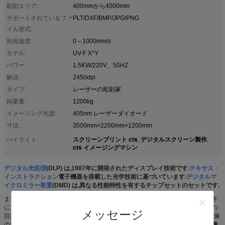
彫刻エリア:
400mmから4000mm
サポートされているファ
PLT/DXF/BMP/JPG/PNG
イル形式:
刻画速度:
0～1000mm/s
モデル:
UV-F X*Y
パワー:
1.5KW/220V、50HZ
解決:
2450dpi
タイプ:
レーザーの彫刻家
純重量:
1200kg
イメージング光源:
405nm レーザーダイオード
寸法:
3500mm×2200mm×1200mm
スクリーンプリント cts
デジタルスクリーン製作
ハイライト:
,
,
cts イメージングマシン
デジタル光処理
(DLP) は,1987年に開発されたディスプレイ技術です.
テキサス・
インストラクション
電子機器を搭載した光学技術に基づいています.
デジタルマ
イクロミラー装置
(DMD) は,異なる性能特性を有するチップセットのセットです.
まず,DMDは半導体で 完全に無機材料で作られています. これはデバイスの長寿
に大きな影響を与えます. 製造者のデータから,装置の寿命は 150 年までです2つ
メッセージ
目は,DMDは光学設計に塵や小粒子が入らないように密封できるので,通常は画像
の質が劇的に低下します.さらに,
DLP投影システムは優れたコントラストと画像