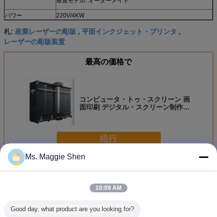
垂直モデル: オーダーメイド
パワー
220V/4KW
産業レーザーの彫版
平面インクジェット・プリンタ
札:
,
,
レーザーの彫版装置
最高の価格で
コンピュータ・トゥ・スクリーン 画
面印刷 デジタル・スクリーン制作
デジタル・スクリーン表示 デジタ
ル・スクリーン製造 デジタル・スク
リーン製造 システム
続行
Ms. Maggie Shen
平面レーザーの彫刻家
多く
10:09 AM
Good day, what product are you looking for?