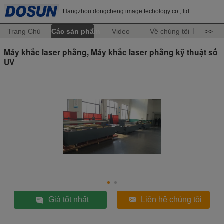
Hangzhou dongcheng image techology co., ltd
Trang Chủ
Các sản phẩm
Video
Về chúng tôi
>>
Máy khắc laser phẳng, Máy khắc laser phẳng kỹ thuật số
UV
Giá tốt nhất
Liên hệ chúng tôi