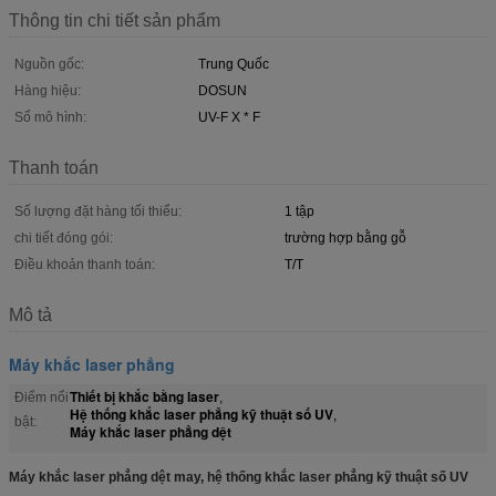
Thông tin chi tiết sản phẩm
Nguồn gốc:
Trung Quốc
Hàng hiệu:
DOSUN
Số mô hình:
UV-F X * F
Thanh toán
Số lượng đặt hàng tối thiểu:
1 tập
chi tiết đóng gói:
trường hợp bằng gỗ
Điều khoản thanh toán:
T/T
Mô tả
Máy khắc laser phẳng
Thiết bị khắc bằng laser
Điểm nổi
,
Hệ thống khắc laser phẳng kỹ thuật số UV
,
bật:
Máy khắc laser phẳng dệt
Máy khắc laser phẳng dệt may, hệ thống khắc laser phẳng kỹ thuật số UV