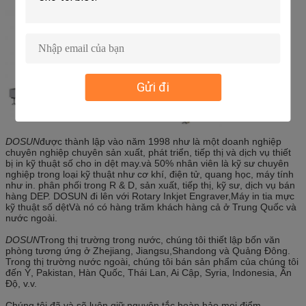
Gửi đi
DOSUN
được thành lập vào năm 1998 như là một doanh nghiệp
chuyên nghiệp chuyên sản xuất, phát triển, tiếp thị và dịch vụ thiết
bị in kỹ thuật số cho in dệt may.và 50% nhân viên là kỹ sư chuyên
nghiệp trong loại kỹ thuật như cơ khí, điện tử, quang học, máy tính
như in. phân phối trong R & D, sản xuất, tiếp thị, kỹ sư, dịch vụ bán
hàng DEP. DOSUN đi lên với Rotary Inkjet Engraver,Máy in tia mực
kỹ thuật số dệtVà nó có hàng trăm khách hàng cả ở Trung Quốc và
nước ngoài.
DOSUN
Trong thị trường trong nước, chúng tôi thiết lập bốn văn
phòng tương ứng ở Zhejiang, Jiangsu,Shandong và Quảng Đông.
Trong thị trường nước ngoài, chúng tôi bán sản phẩm của chúng tôi
đến Ý, Pakistan, Hàn Quốc, Thái Lan, Ai Cập, Syria, Indonesia, Ấn
Độ, v.v.
Chúng tôi đã và sẽ luôn giữ nguyên tắc hoàn hảo mọi điểm.