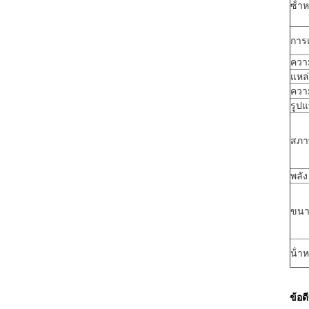
ซ้ํา
การ
ความ
แหล
ควา
รูปแ
สภา
พลัง
ขนาด
น้ํา
ข้อด