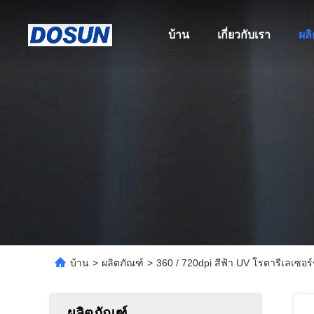
บ้าน
เกี่ยวกับเรา
ผล
บ้าน
>
ผลิตภัณฑ์
>
360 / 720dpi สีฟ้า UV โรตารีเลเซ
ผลิตภัณฑ์