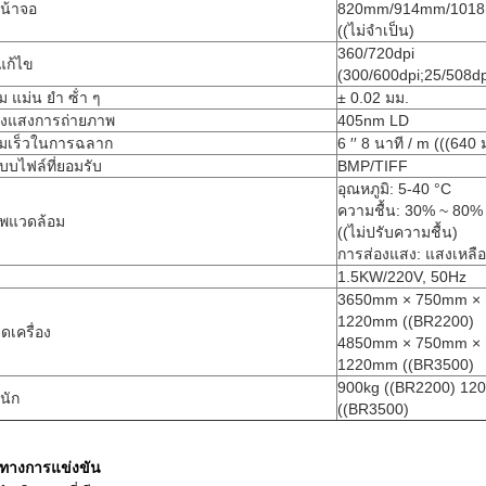
หน้าจอ
820mm/914mm/101
((ไม่จําเป็น)
360/720dpi
แก้ไข
(300/600dpi;25/508dp
 แม่น ยํา ซ้ํา ๆ
± 0.02 มม.
่งแสงการถ่ายภาพ
405nm LD
มเร็วในการฉลาก
6 ′′ 8 นาที / m (((640
บบไฟล์ที่ยอมรับ
BMP/TIFF
อุณหภูมิ: 5-40 °C
ความชื้น: 30% ~ 80%
พแวดล้อม
((ไม่ปรับความชื้น)
การส่องแสง: แสงเหลื
1.5KW/220V, 50Hz
3650mm × 750mm ×
1220mm ((BR2200)
เครื่อง
4850mm × 750mm ×
1220mm ((BR3500)
900kg ((BR2200) 12
หนัก
((BR3500)
ีทางการแข่งขัน