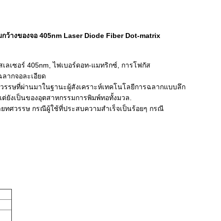
ามกว้างของจอ 405nm Laser Diode Fiber Dot-matrix
เลเซอร์ 405nm, ไฟเบอร์ดอท-แมทริกซ์, การโฟกัส
ารฉลากจอละเอียด
รรษที่ผ่านมาในฐานะผู้สังเคราะห์เทคโนโลยีการฉลากแบบลึก
ต่ยังเป็นของอุตสาหกรรมการพิมพ์ทอทั้งมวล.
ศวรรษ กรณีผู้ใช้ที่ประสบความสําเร็จเป็นร้อยๆ กรณี