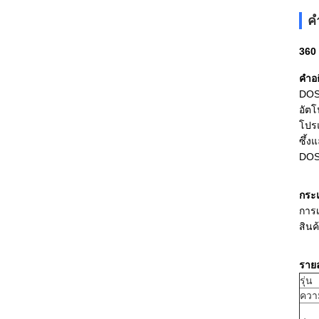
ค
360
คําอ
DOSU
อัตโ
โปร
ซึ้ง
DOSU
กระ
การเ
สินค
รายล
รุ่น
ควา