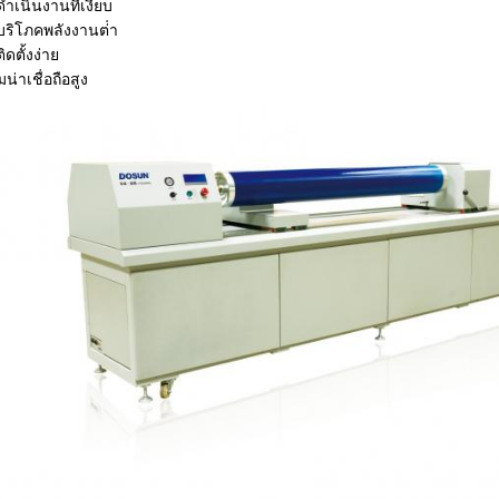
ําเนินงานที่เงียบ
ริโภคพลังงานต่ํา
ิดตั้งง่าย
น่าเชื่อถือสูง