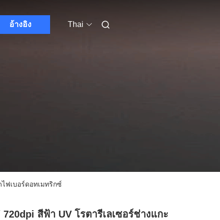
อ้างอิง
Thai
ดไฟเบอร์ดอทเมทริกซ์
/ 720dpi สีฟ้า UV โรตารีเลเซอร์ช่างแกะ