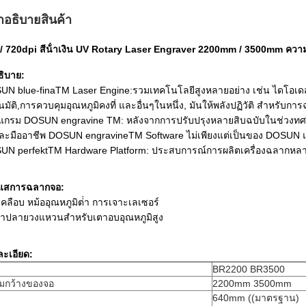
ําอธิบายสินค้า
 / 720dpi สีน้ําเงิน UV Rotary Laser Engraver 2200mm / 3500mm คว
ธิบาย:
N blue-finaTM Laser Engine:รวมเทคโนโลยีสูงหลายอย่าง เช่น ไดโอเดส
นมัติ,การควบคุมอุณหภูมิคงที่ และอื่นๆในหนึ่ง, มันให้พลังปฏิวัติ สําหรับก
แกรม DOSUN engravine TM: หลังจากการปรับปรุงหลายสิบฉบับในช่วงทศว
และมืออาชีพ DOSUN engravineTM Software ไม่เพียงแต่เป็นของ DOSUN แ
N perfektTM Hardware Platform: ประสบการณ์การผลิตเครื่องฉลากหลายท
แสการฉลากจอ:
คลือบ หม้ออุณหภูมิต่ํา การเจาะเลเซอร์
้าปลายวงแหวนสําหรับเตาอบอุณหภูมิสูง
ะเอียด:
BR2200 BR3500
มกว้างของจอ
2200mm 3500mm
640mm ((มาตรฐาน)