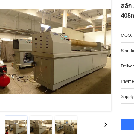
สลัก
405n
MOQ:
Standa
Deliver
Payme
Supply