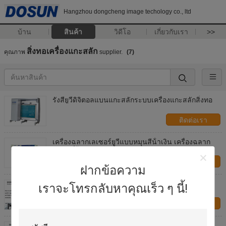
Hangzhou dongcheng image techology co., ltd
บ้าน
สินค้า
วิดีโอ
เกี่ยวกับเรา
>>
สิ่งทอเครื่องแกะสลัก
คุณภาพ
supplier.
(7)
รังสียูวีดิจิตอลแบนแกะสลักระบบเครื่องแกะสลักสิ่งทอ
ติดต่อเรา
เครื่องฉลากเลเซอร์ยูวีแบบหมุนสีน้ําเงิน เครื่องฉลาก
เลเซอร์ผ้า 360 / 720 DPI
ติดต่อเรา
ฝากข้อความ
เครื่องแสง UV โรตารีอิงค์เจ็ทสิ่งทอแกะสลัก, โรตารี
เราจะโทรกลับหาคุณเร็ว ๆ นี้!
อุปกรณ์การพิมพ์ดิจิตอล
ติดต่อเรา
รถอิงค์เจ็ทแกะสิ่งทอเครื่องแกะสลัก 1400mm ×