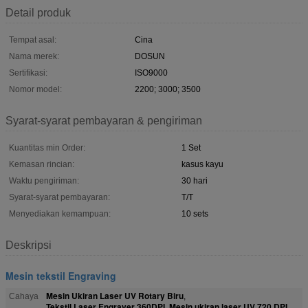
Detail produk
Tempat asal:
Cina
Nama merek:
DOSUN
Sertifikasi:
ISO9000
Nomor model:
2200; 3000; 3500
Syarat-syarat pembayaran & pengiriman
Kuantitas min Order:
1 Set
Kemasan rincian:
kasus kayu
Waktu pengiriman:
30 hari
Syarat-syarat pembayaran:
T/T
Menyediakan kemampuan:
10 sets
Deskripsi
Mesin tekstil Engraving
Mesin Ukiran Laser UV Rotary Biru
Cahaya
,
Tekstil Laser Engraver 360DPI
Mesin ukiran laser UV 720 DPI
,