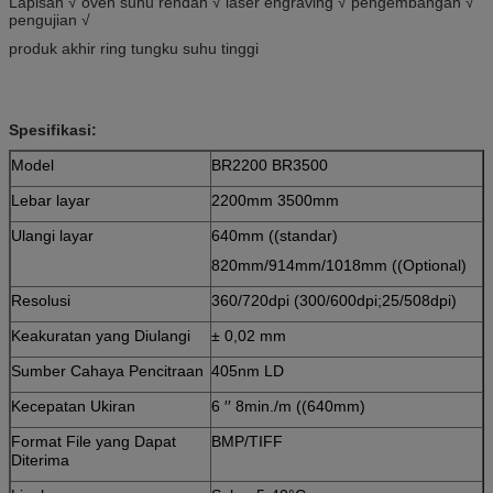
Lapisan √ oven suhu rendah √ laser engraving √ pengembangan √
pengujian √
produk akhir ring tungku suhu tinggi
Spesifikasi:
Model
BR2200 BR3500
Lebar layar
2200mm 3500mm
Ulangi layar
640mm ((standar)
820mm/914mm/1018mm ((Optional)
Resolusi
360/720dpi (300/600dpi;25/508dpi)
Keakuratan yang Diulangi
± 0,02 mm
Sumber Cahaya Pencitraan
405nm LD
Kecepatan Ukiran
6 ′′ 8min./m ((640mm)
Format File yang Dapat
BMP/TIFF
Diterima