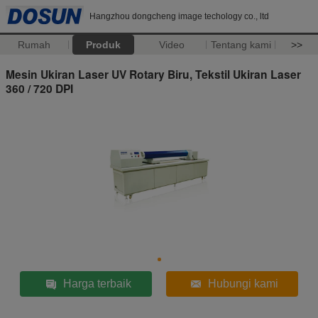
Hangzhou dongcheng image techology co., ltd
Rumah
Produk
Video
Tentang kami
>>
Mesin Ukiran Laser UV Rotary Biru, Tekstil Ukiran Laser
360 / 720 DPI
Harga terbaik
Hubungi kami