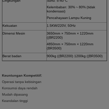
Lingkungan
Suhu: 5-40°C
Kelembaban: 30% ~ 80% (tidak
kondensasi)
Pencahayaan:Lampu Kuning
Kekuatan
1.5KW/220V, 50Hz
Dimensi Mesin
3650mm × 750mm × 1220mm
((BR2200)
4850mm × 750mm × 1220mm
(BR3500)
Berat badan
900kg ((BR2200) 1200kg ((BR3500)
Keuntungan Kompetitif:
Operasi tanpa kebisingan
Konsumsi daya rendah
Mudah dipasang
Keandalan tinggi