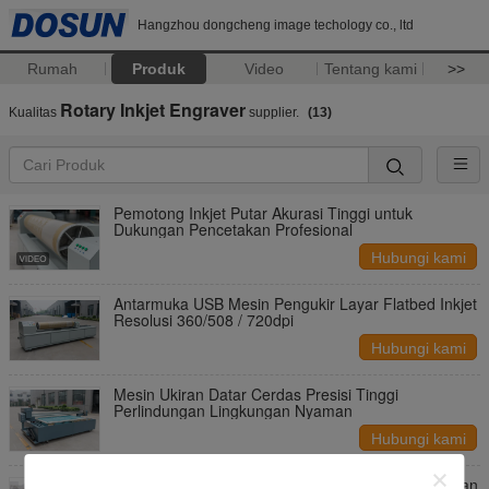
Hangzhou dongcheng image techology co., ltd
Rumah
Produk
Video
Tentang kami
>>
Rotary Inkjet Engraver
Kualitas
supplier.
(13)
Pemotong Inkjet Putar Akurasi Tinggi untuk
Dukungan Pencetakan Profesional
Hubungi kami
Antarmuka USB Mesin Pengukir Layar Flatbed Inkjet
Resolusi 360/508 / 720dpi
Hubungi kami
Mesin Ukiran Datar Cerdas Presisi Tinggi
Perlindungan Lingkungan Nyaman
Hubungi kami
Mesin Pengukir Laser Rotary Lebih Cepat, Peralatan