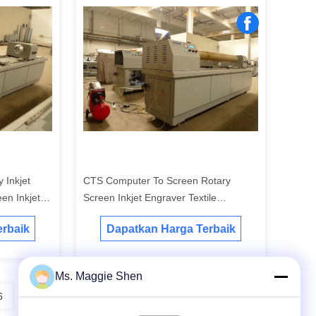
y Inkjet
CTS Computer To Screen Rotary
en Inkjet
Screen Inkjet Engraver Textile
Peralatan Digital Komputer Ke Layar
rbaik
Dapatkan Harga Terbaik
Ms. Maggie Shen
6
7