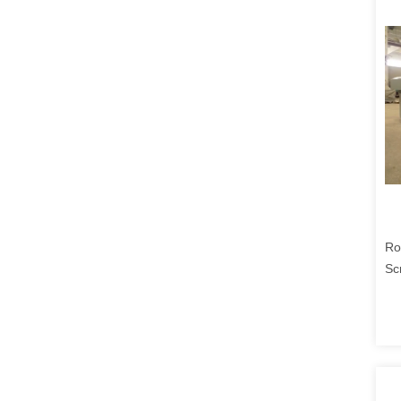
Ro
Sc
Pe