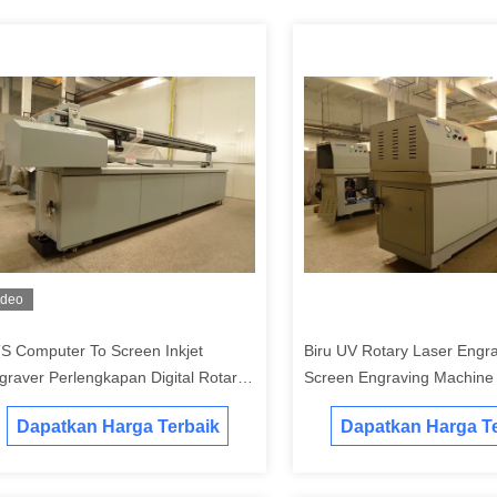
ideo
S Computer To Screen Inkjet
Biru UV Rotary Laser Engr
graver Perlengkapan Digital Rotary
Screen Engraving Machine
reen Engraver 2200 / 3200 /
Lebar 2200mm 3500mm
Dapatkan Harga Terbaik
Dapatkan Harga Te
00mm Lebar