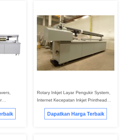
avers,
Rotary Inkjet Layar Pengukir System,
r
Internet Kecepatan Inkjet Printhead
Equipment
Rotary Printing Textile Engravers
rbaik
Dapatkan Harga Terbaik