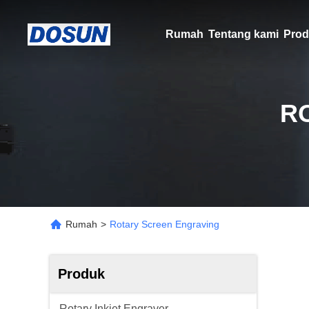
Rumah
Tentang kami
Prod
R
Rumah
>
Rotary Screen Engraving
Produk
Rotary Inkjet Engraver