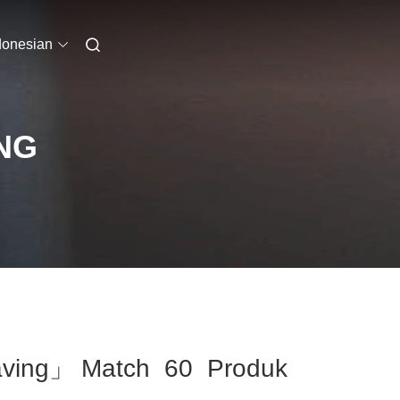
donesian
NG
aving」 Match 60 Produk