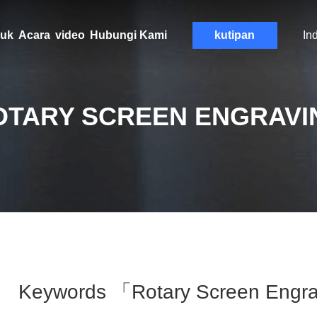
uk
Acara
video
Hubungi Kami
kutipan
In
OTARY SCREEN ENGRAVI
Keywords 「rotary Screen Engr