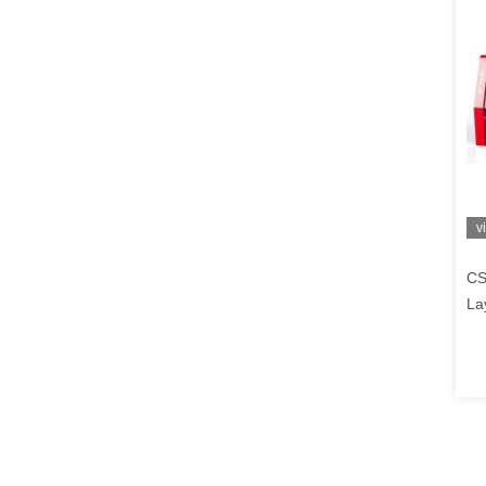
v
CS
La