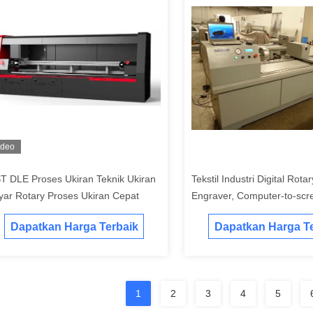
ideo
T DLE Proses Ukiran Teknik Ukiran
Tekstil Industri Digital Rotar
yar Rotary Proses Ukiran Cepat
Engraver, Computer-to-scre
Layar Mesin Engraving
Dapatkan Harga Terbaik
Dapatkan Harga Te
1
2
3
4
5