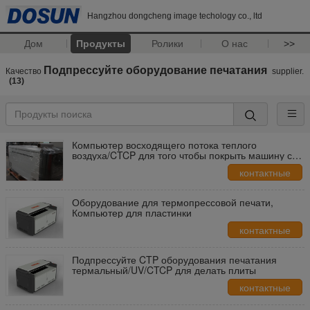
Hangzhou dongcheng image techology co., ltd
Дом
Продукты
Ролики
О нас
>>
Подпрессуйте оборудование печатания
Качество
supplier.
(13)
Компьютер восходящего потока теплого
воздуха/CTCP для того чтобы покрыть машину с
програмным обеспечением СУЛОЯ арлекина
контактные
данные
Оборудование для термопрессовой печати,
Компьютер для пластинки
контактные
данные
Подпрессуйте CTP оборудования печатания
термальный/UV/CTCP для делать плиты
контактные
данные