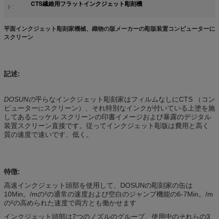
CTS繊維用フラットインクジェット彫刻機
ト:
平面インクジェット彫刻家機械、織物の版メーカーの彫版装置コンピューターに
スクリーン
記述:
DOSUNの
平らなインクジェット彫刻家はフィルムなしにCTS （コン
ピューター
スクリーン）、それ特別なインクが付いている上塗を施
に
してあるニッケル スクリーンの印書イメージおよび暴露のデジタル
装置スクリーン直接です。従ってインクジェット彫版は費用と高く
質の速度で速いです、低く。
特徴:
高速インクジェット頭部を使用して、DOSUNの彫刻家の缶は
10Min。/mの²の通常の速度および空白のジャンプ機能の6-7Min。/m
の²の高められた速度で両方とも働かせます
インクジェット頭部は7つのノズルのグループ、使用中のそれらの3