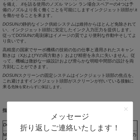
を備え、.ifを詰る使用のノズル マシン ラン場合スペアーの4つは予
備のノズルより長く働くことを可能にしますインクジェット頭部が.it
を働かせることを来ます。
DOSUNの
静的なインク供給システムは維持からほとんど免除されて
い、インクジェット頭部に安定したインク入力圧力を提供します。
従ってDOSUNの彫刻家はイメージの質でより便利な作動中そしてよ
り良いです。
高精度の国家でサーボ機構の技術の缶の仕事と適用されたスキャン
動きは（XおよびYの両方動き）および精密を永久に失いません。従
って、機械は微妙な一線設計および滑らかな明暗中間部の設計を両
方刻むことができます。
DOSUN
スクリーンの固定システムはインクジェット頭部の焦点を、
これ避けますインクジェット頭部がスクリーンが付いている接触に
来る
危険を変わらずに保証します。
指定:
メッセージ
DOSUNの
平面インクジェット彫刻家の指定
折り返しご連絡いたします！
Max.Screenのサ
1400mm×1000mm~5600mm×3400mm （顧客の
イズ
要求によって製造されて）