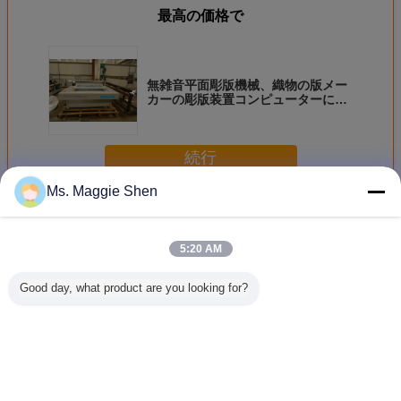
最高の価格で
無雑音平面彫版機械、織物の版メー
カーの彫版装置コンピューターにス
クリーン
続行
Ms. Maggie Shen
平面彫版機械
多く
5:20 AM
Good day, what product are you looking for?
360DPI/720DPI 高
高い信頼性の平面
デジタル織物の平
織物の平
リゾリューション
インクジェット彫
面彫版機械
械システ
の平面インクジェ
刻家、平面織物の
1400mm ×
タル平面
ット彫刻家/織物の
デジタル インクジ
1000mm -
ンの彫
平らなインクジェ
ェット スクリーン
5600mm の ×
ット彫版機械
の彫版装置
3400mm
言語を変えて下さい