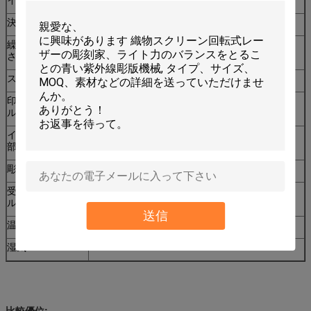
決断
360DPI/720DPI
繰り返された正確
±0.02mm
さ
スキャン動き
サーボ モーター
印字ヘッドのモデ
圧電気
ル
インクジェット頭
672
部のノズル
彫版の速度
平均6~8Min。/mの²
受諾可能なファイ
BMP/TIFF
ル形式
送信
温度
20~30℃
湿気
55~80%
比較優位: