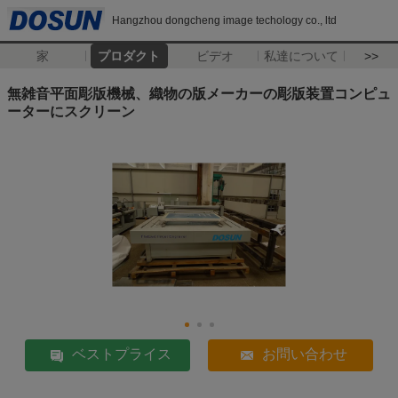
Hangzhou dongcheng image techology co., ltd
家
プロダクト
ビデオ
私達について
>>
無雑音平面彫版機械、織物の版メーカーの彫版装置コンピュ
ーターにスクリーン
ベストプライス
お問い合わせ