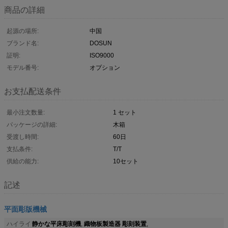
商品の詳細
起源の場所:
中国
ブランド名:
DOSUN
証明:
ISO9000
モデル番号:
オプション
お支払配送条件
最小注文数量:
1 セット
パッケージの詳細:
木箱
受渡し時間:
60日
支払条件:
T/T
供給の能力:
10セット
記述
平面彫版機械
静かな平床彫刻機
織物板製造器 彫刻装置
ハイライ
,
,