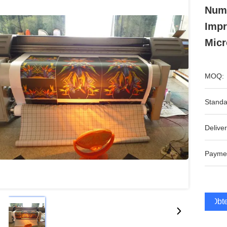
Numé
Impr
Micr
MOQ:
Standa
Deliver
Payme
Obte