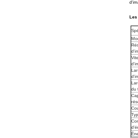
d'im
Les 
Spé
Mod
Rés
d'i
Vit
d'i
Lar
d'i
Lar
du 
Cap
rés
Cou
Typ
Co
d'é
Éne