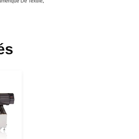
mérique De Textile
,
és