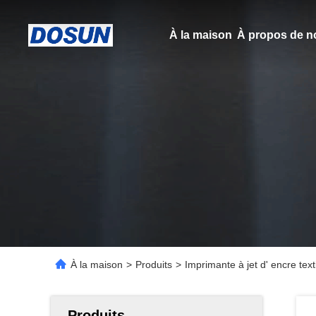
À la maison
À propos de n
À la maison
>
Produits
>
Imprimante à jet d' encre tex
Produits