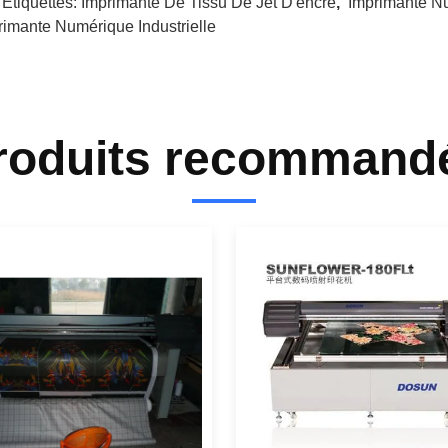
 Étiquettes:
Imprimante De Tissu De Jet D'encre
,
Imprimante Nu
rimante Numérique Industrielle
roduits recommand