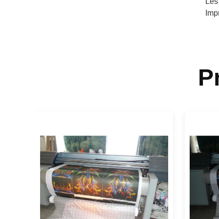
Les
Imp
P