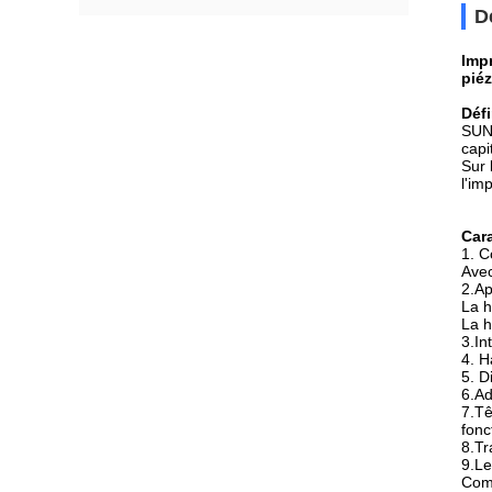
D
Impr
piéz
Défi
SUNF
capit
Sur 
l'im
Car
1. C
Avec
2.Ap
La h
La h
3.In
4. H
5. D
6.Ad
7.Tê
fonc
8.Tr
9.Le
Comp