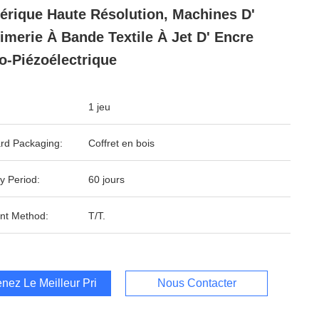
rique Haute Résolution, Machines D'
imerie À Bande Textile À Jet D' Encre
o-Piézoélectrique
1 jeu
rd Packaging:
Coffret en bois
y Period:
60 jours
nt Method:
T/T.
nez Le Meilleur Prix
Nous Contacter