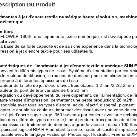
escription Du Produit
imantes à jet d'encre textile numérique haute résolution, machines
oélectrique
nition:
LOWER-180Bt, une imprimante textile numérique, est développée par 
al investi.
la base de sa forte capacité et de sa riche expérience dans la technol
pression à jet d'encre textile pour ses utilisateurs.
actéristiques de l'imprimante à jet d'encre textile numérique SU
onvient à différents types de tissus. Système d'alimentation par courro
 le rouleau de diffusion, le rouleau de danseur pour une alimentation c
proprié à différentes épaisseurs de tissu.
auteur de la tête de jet d'encre avec trois étapes: 1,2 mm/2,2/3,2 mm
auteur du pont de tête variable de 0 à 20 mm
tegration du dévéloppement, du révéloppement, de l'alimentation, de l'
aute vitesse d'impression, permettant une petite production: 28 m2/h
isponible avec tous les types d'encre: acide, réactif, dispersé, pigment
opter le double six couleurs, imprimer des tissus avec une zone de cou
te à jet d'encre super large: 360 buseaux par couleur avec une techn
tion des différents types de sortie,Il peut produire trois gouttes de diff
ansmission et traitement de données à grande vitesse: réseau 100 Ba
 puissant logiciel RIP:RIP pendant la sortie, haute efficacité d'impress
atible avec le langage Postscript, Photoshop, Illustrator, Freehand,XPr