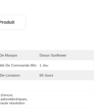
Produit
De Marque
Dosun Sunflower
tité De Commande Min:
1 Jeu
 De Livraison:
60 Jours
 d'encre
, 
-piézoélectriques
, 
haute résolution