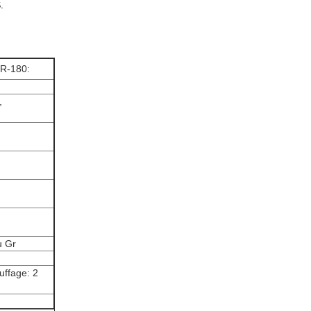
.
ER-180:
,
u Gr
uffage: 2