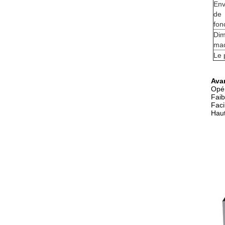
Env
de
fon
Dim
ma
Le 
Ava
Opér
Faib
Facil
Haut