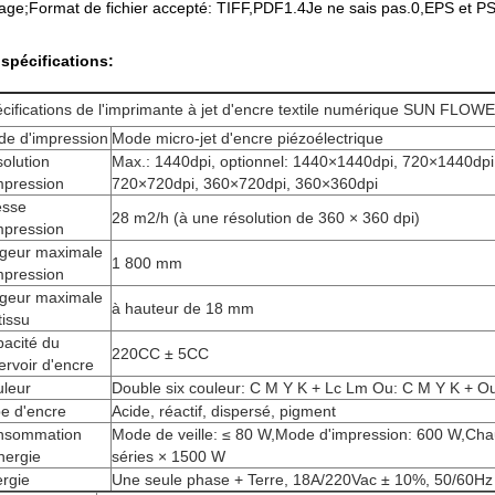
age;Format de fichier accepté: TIFF,PDF1.4Je ne sais pas.0,EPS et PS
spécifications:
cifications de l'imprimante à jet d'encre textile numérique SUN FLOW
e d'impression
Mode micro-jet d'encre piézoélectrique
olution
Max.: 1440dpi, optionnel: 1440×1440dpi, 720×1440dpi
mpression
720×720dpi, 360×720dpi, 360×360dpi
esse
28 m2/h (à une résolution de 360 × 360 dpi)
mpression
geur maximale
1 800 mm
mpression
geur maximale
à hauteur de 18 mm
tissu
acité du
220CC ± 5CC
ervoir d'encre
leur
Double six couleur: C M Y K + Lc Lm Ou: C M Y K + O
e d'encre
Acide, réactif, dispersé, pigment
nsommation
Mode de veille: ≤ 80 W,Mode d'impression: 600 W,Cha
nergie
séries × 1500 W
rgie
Une seule phase + Terre, 18A/220Vac ± 10%, 50/60Hz