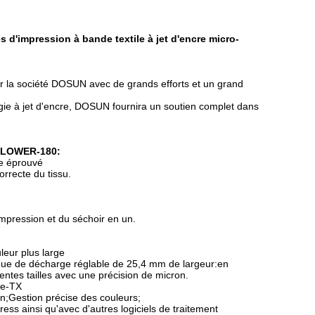
 d'impression à bande textile à jet d'encre micro-
la société DOSUN avec de grands efforts et un grand
ogie à jet d'encre, DOSUN fournira un soutien complet dans
N FLOWER-180:
ie éprouvé
orrecte du tissu.
impression et du séchoir en un.
leur plus large
ique de décharge réglable de 25,4 mm de largeur:en
érentes tailles avec une précision de micron.
se-TX
ion;Gestion précise des couleurs;
ess ainsi qu'avec d'autres logiciels de traitement