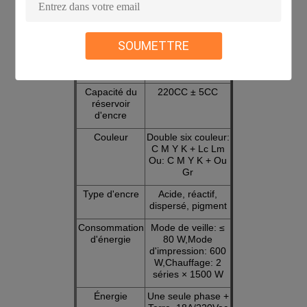
Largeur
1 800 mm
maximale
d'impression
SOUMETTRE
Largeur
à hauteur de 18
maximale du
mm
tissu
Capacité du
220CC ± 5CC
réservoir
d'encre
Couleur
Double six couleur:
C M Y K + Lc Lm
Ou: C M Y K + Ou
Gr
Type d'encre
Acide, réactif,
dispersé, pigment
Consommation
Mode de veille: ≤
d'énergie
80 W,Mode
d'impression: 600
W,Chauffage: 2
séries × 1500 W
Énergie
Une seule phase +