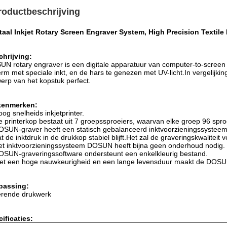
roductbeschrijving
taal Inkjet Rotary Screen Engraver System, High Precision Textil
hrijving:
N rotary engraver is een digitale apparatuur van computer-to-screen 
rm met speciale inkt, en de hars te genezen met UV-licht.In vergelijk
erp van het kopstuk perfect.
kenmerken:
og snelheids inkjetprinter.
 printerkop bestaat uit 7 groepssproeiers, waarvan elke groep 96 spro
SUN-graver heeft een statisch gebalanceerd inktvoorzieningssysteem dat 
t de inktdruk in de drukkop stabiel blijft.Het zal de graveringskwaliteit 
t inktvoorzieningssysteem DOSUN heeft bijna geen onderhoud nodig.
SUN-graveringssoftware ondersteunt een enkelkleurig bestand.
t een hoge nauwkeurigheid en een lange levensduur maakt de DOSUN-
passing:
erende drukwerk
ificaties: