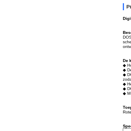
P
Digi
Besc
DOSU
sche
ontw
De 
◆ Ho
◆ De
◆ DO
zoda
◆ He
◆ DO
◆ Me
Toe
Rot
Spec