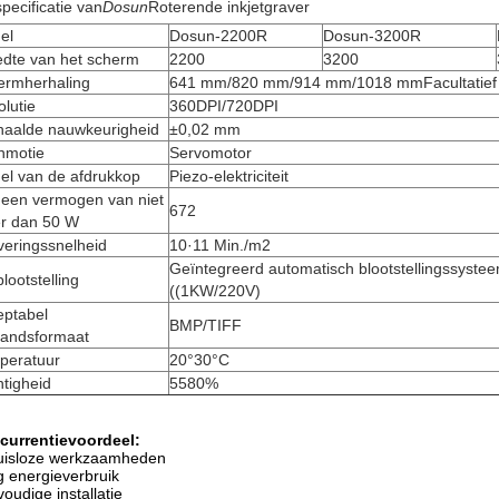
pecificatie van
Dosun
Roterende inkjetgraver
el
Dosun-2200R
Dosun-3200R
edte van het scherm
2200
3200
ermherhaling
641 mm/820 mm/914 mm/1018 mm
Facultatief
lutie
360DPI/720DPI
haalde nauwkeurigheid
±0,02 mm
nmotie
Servomotor
el van de afdrukkop
Piezo-elektriciteit
 een vermogen van niet
672
r dan 50 W
veringssnelheid
10·11 Min./m2
Geïntegreerd automatisch blootstellingssyste
lootstelling
((1KW/220V)
eptabel
BMP/TIFF
tandsformaat
peratuur
20°30°C
tigheid
55­80%
currentievoordeel:
uisloze werkzaamheden
 energieverbruik
oudige installatie