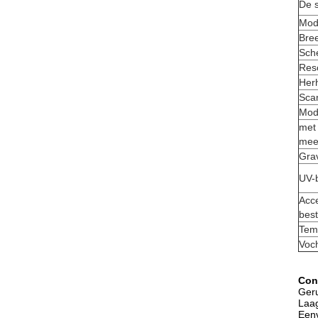
De s
Mod
Bre
Sch
Reso
Her
Sca
Mod
met
mee
Gra
UV-b
Acc
bes
Tem
Voch
Con
Ger
Laag
Eenv