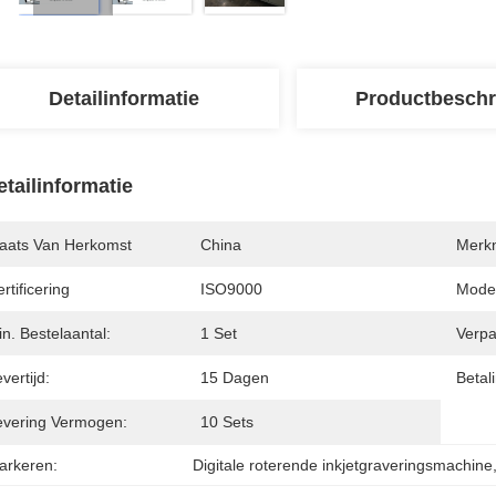
Detailinformatie
Productbeschr
etailinformatie
laats Van Herkomst
China
Merk
rtificering
ISO9000
Mode
n. Bestelaantal:
1 Set
Verpa
vertijd:
15 Dagen
Betal
evering Vermogen:
10 Sets
arkeren:
Digitale roterende inkjetgraveringsmachine