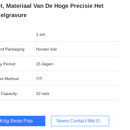
et, Materiaal Van De Hoge Precisie Het
ielgravure
1 set
rd Packaging:
Houten kist
y Period:
15 dagen
nt Method:
T/T
 Capacity:
10 sets
Krijg Beste Prijs
Neem Contact Met Ons Op