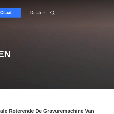
Citaat
Dutch
EN
tale Roterende De Gravuremachine Van