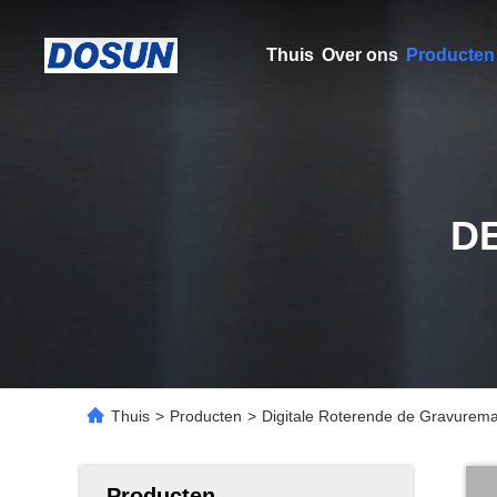
Thuis
Over ons
Producten
D
Thuis
>
Producten
>
Digitale Roterende de Gravuremac
Producten