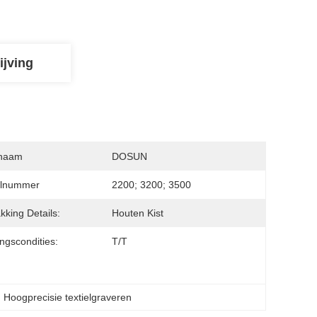
ijving
naam
DOSUN
lnummer
2200; 3200; 3500
kking Details:
Houten Kist
ingscondities:
T/T
, 
Hoogprecisie textielgraveren