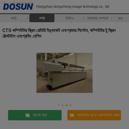
Hangzhou dongcheng image techology co., ltd
বাড়ি
পণ্য
ভিডিও
আমাদের সম্পর্কে
>>
CTS কম্পিউটার স্ক্রিন রোটারি ইঙ্কজেট এনগ্রেভার সিস্টেম, কম্পিউটার টু স্ক্রিন
টেক্সটাইল এনগ্রেভিং মেশিন
ভালো দাম
আমাদের সাথে যোগাযোগ করুন