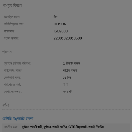
পণ্যের বিবরণ
উৎপত্তি স্থল:
চীন
পরিচিতিমুলক নাম:
DOSUN
সাক্ষ্যদান:
ISO9000
মডেল নম্বার:
2200; 3200; 3500
প্রদান
ন্যূনতম চাহিদার পরিমাণ:
1 বিন্যাস করুন
প্যাকেজিং বিবরণ:
কাঠের মামলা
ডেলিভারি সময়:
১৫ দিন
পরিশোধের শর্ত:
T T
যোগানের ক্ষমতা:
দশ সেট
বর্ণনা
রোটারি ইঙ্কজেট ঢাকনা
ঘূর্ণমান খোদাইকারী
ঘূর্ণমান খোদাই মেশিন
CTS ইঙ্কজেট খোদাই সিস্টেম
লক্ষণীয় করা:
,
,