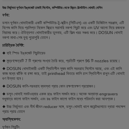
উচ্চ নির্ভুলতা ঘূর্ণমান ইঙ্কজেট ঢাকাই সিস্টেম, কম্পিউটার থেকে স্ক্রিন টেক্সটাইল খোদাই মেশিন
বর্ণনা:
ডসান ঘূর্ণমান খোদাইকারী একটি কম্পিউটার-টু-স্ক্রীন (সিটিএস) এর একটি ডিজিটাল সরঞ্জাম, এটি
বিশেষ কালি দিয়ে প্রলিপ্ত নিকেল স্ক্রিনে সরাসরি নকশা প্রিন্ট করে এবং UV আলো দিয়ে রজনকে
নিরাময় করে।
ঐতিহ্যগত খোদাইকারীর তুলনায়, এটি ফিল্ম খরচ সঞ্চয় করে।
DOSUN খোদাই
নকশা মাথা-শেষ যুগ্ম পুরোপুরি তোলে।
চারিত্রিক বৈশিষ্ট:
◆ হাই স্পিড ইঙ্কজেট প্রিন্টারেড
◆ মুদ্রণক্ষেত্রটি 7 টি গ্রুপের সংখ্যা তৈরি করে, প্রতিটি গ্রুপে 96 টি nozzles রয়েছে।
◆ DOSUN খোদাইকারী একটি স্থিতিশীল সুষম কালি সরবরাহ সিস্টেম আছে, এবং এই কালি
কাজ মধ্যে ঝাঁকি না রক্ষা করে, তাই printhead ভিতরে কালি চাপ স্থিতিশীল রাখুন
এটি খোদাই
গুণ উন্নত হবে।
◆ DOSUN কালি-সরবরাহ ব্যবস্থা প্রায় কোন রক্ষণাবেক্ষণ প্রয়োজন।
◆ ডসুন খোদাই সফটওয়্যার একক রঙে ফাইল সমর্থন করে।
অনেক অন্যান্য engravers
শুধুমাত্র কালো ফাইল সমর্থন, এবং রঙ ফাইল কালো ফাইল মধ্যে পরিবর্তন করা আবশ্যক।
◆ উচ্চ নির্ভুলতা এবং দীর্ঘ জীবন reducer সঙ্গে, ডসুন খোদাই ধাপে জয়েন্টগুলোতে দ্বারা পদক্ষেপ
প্রায় প্রায় তোলে
অ্যাপ্লিকেশন:
ঘূর্ণমান প্রিন্টিং