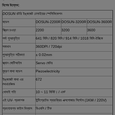
বিশেষ উল্লেখ:
DOSUN
রটরি ইঙ্কজেট
ঢালাইয়ের
স্পেসিফিকেশন
মডেল
DOSUN-2200R
DOSUN-3200R
DOSUN-3600R
স্ক্রিন চওড়া
2200
3200
3600
পর্দা পুনরাবৃত্তি
641 মিমি / 820 মিমি / 914 মিমি / 1018 মিমি
ঐচ্ছিক
সমাধান
360DPI / 720dpi
পুনরাবৃত্তি সঠিকতা
± 0.02mm
স্ক্যান মোটিআইম
Servo মোটর
মুদ্রণ মাথা মডেল
Piezoelectricity
ইঙ্কজেট মাথা এর
672
nozzles
খোদাই গতি
10 ~ 11 মিনিট। / এম²
এই UV- প্রকাশক
ইন্টিগ্রেটেড স্বয়ংক্রিয় এক্সপোজার সিস্টেম (1KW / 220V)
গ্রহণযোগ্য ফাইল বিন্যাস
বিএমপি / টিফ