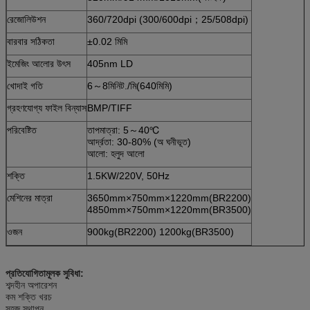
রেজোলিউশন
360/720dpi (300/600dpi；25/508dpi)
বারবার সঠিকতা
±0.02 মিমি
ইমেজিং আলোর উৎস
405nm LD
খোদাই গতি
6～8মিনিট./মি(640মিমি)
গ্রহণযোগ্য ফাইল বিন্যাস
BMP/TIFF
পরিবেষ্টিত
তাপমাত্রা: 5～40℃
আর্দ্রতা: 30-80% (অ ঘনীভূত)
আলো: হলুদ আলো
শক্তি
1.5KW/220V, 50Hz
মেশিনের মাত্রা
3650mm×750mm×1220mm(BR2200)
4850mm×750mm×1220mm(BR3500)
ওজন
900kg(BR2200) 1200kg(BR3500)
প্রতিযোগিতামূলক সুবিধা:
শব্দহীন অপারেশন
কম শক্তি খরচ
সহজ স্থাপন