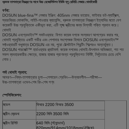
ধ্রুবক তাপমাত্রা নিয়ন্ত্রণের সাথে উচ্চ রেজোলিউশন ইউভি ব্লু রোটারি লেজার খোদাইকারী
বর্ণনা:
DOSUN blue-fina™ লেজার ইঞ্জিন: 405nm লেজার ডায়োড, ফাইবার ডট-ম্যাট্রিক্স,
স্বয়ংক্রিয় ফোকাসিং, লাইট-পাওয়ার ব্যালেন্সিং, ধ্রুবক তাপমাত্রা নিয়ন্ত্রণ ইত্যাদির মতো বেশ
কয়েকটি উচ্চ প্রযুক্তিকে একীভূত করা, এটি সূক্ষ্ম স্ক্রীনের জন্য বিপ্লবী শক্তি প্রদান করে।
খোদাই
DOSUN এনগ্রেভাইন™ সফটওয়্যার: বিগত কয়েক দশকে সংস্করণ আপগ্রেড করার পর,
খোদাই প্রযুক্তির একটি গভীর এবং পেশাদার সংশ্লেষক হিসাবে DOSUN এনগ্রেভাইন™
সফ্টওয়্যারটি শুধুমাত্র DOSUN এর নয়, পুরো টেক্সটাইল প্রিন্টিং শিল্পেরও অন্তর্ভুক্ত।
DOSUN পারফেক্ট™ হার্ডওয়্যার প্ল্যাটফর্ম: কয়েক দশকের খোদাই-উৎপাদন অভিজ্ঞতা, শত শত
সফল ব্যবহারকারীর ক্ষেত্রে, হাজার হাজার প্রাণবন্ত প্রযুক্তিগত নির্দিষ্ট, নিখুঁততার চেয়ে বেশি
লোড।
পর্দা খোদাই প্রবাহ:
আবরণ—নিম্ন-তাপমাত্রার চুলা—লেসারেন গ্রেভিং—উন্নয়নশীল—পরীক্ষা—
উচ্চ-তাপমাত্রা ওভেন-শেষ রিং-শেষ পণ্য
স্পেসিফিকেশন:
মডেল
বিআর 2200 বিআর 3500
স্ক্রীন ব্রেডথ
2200 মিমি 3500 মিমি
স্ক্রীন রিপিট
640 মিমি (স্ট্যান্ডার্ড)
820mm/914mm/1018mm(ঐচ্ছিক)