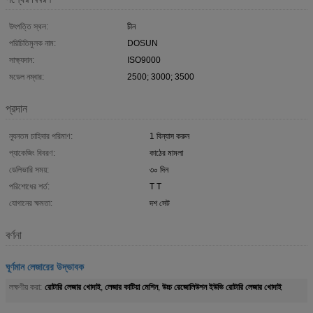
উৎপত্তি স্থল:
চীন
পরিচিতিমুলক নাম:
DOSUN
সাক্ষ্যদান:
ISO9000
মডেল নম্বার:
2500; 3000; 3500
প্রদান
ন্যূনতম চাহিদার পরিমাণ:
1 বিন্যাস করুন
প্যাকেজিং বিবরণ:
কাঠের মামলা
ডেলিভারি সময়:
৩০ দিন
পরিশোধের শর্ত:
T T
যোগানের ক্ষমতা:
দশ সেট
বর্ণনা
ঘূর্ণমান লেজারের উদ্ভাবক
রোটারি লেজার খোদাই
লেজার কাটিয়া মেশিন
উচ্চ রেজোলিউশন ইউভি রোটারি লেজার খোদাই
লক্ষণীয় করা:
,
,