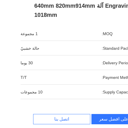
Engraving آلة 640mm 820mm914mm
1018mm
MOQ:
1 مجموعة
Standard Pack
حالة خشبيّ
Delivery Perio
30 يوما
T/T
Payment Meth
Supply Capaci
10 مجموعات
لى افضل سعر
اتصل بنا