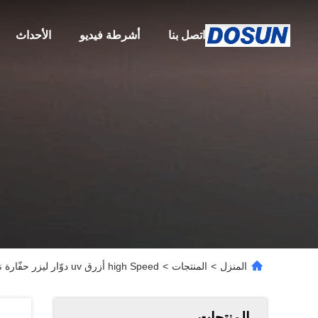
اتصل بنا
أشرطة فيديو
الأحداث
المنزل
>
المنتجات
>
high Speed أزرق uv دوّار ليزر حفّارة نسيج engraving آلة 640mm 820mm914mm 1018mm
المنتجات