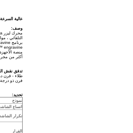
عالية السرعة الأزرق UV الليزر الروتاري حفارة على النسيج
وصف:
التلقائي ، مو
engravine ™ إلى DOSUN فحسب ، بل ينتمي أيضًا إلى صناعة طباعة المنسوجات بأكملها.
أكثر من مجرد
تدفق نقش ال
طلاء - فرن در
فرن ذو درجة ح
تحديد:
نموذج
اتساع الشاشة
تكرار الشاشة
القرار