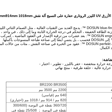
 آلة نقش 640mm 820mm914mm 1018mm
ازنة الطاقة الخفيفة ، التحكم في درجة الحرارة الثابتة وما إلى ذلك ، في واحد 
منصة الأجهزة DOSUN perfekt ™: عقود من الخبرة في صناعة النقش ، مئات من
 الكمال.
شاشة:
جة حرارة منخفضة - حفر بالليزر - تطوير - اختبار -
رارة عالية - حلقة طرفية - منتج نهائي
BR2200 BR3500
2200 مم 3500 مم
640 مم (قياسي)
820 مم / 914 مم / 1018 مم (اختياري)
360/720 نقطة في البوصة (300/600
نقطة في البوصة ； 25/508 نقطة في