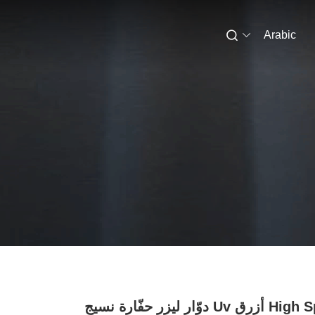
Arabic
High Speed أزرق Uv دوّار ليزر حفّارة نسيج