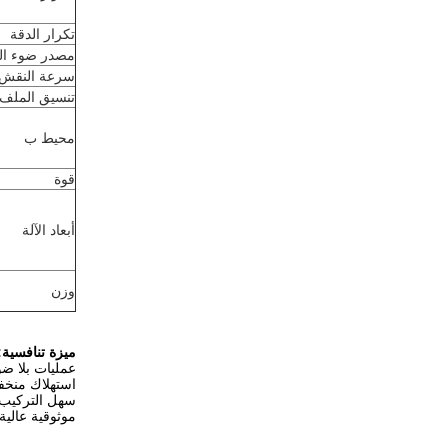
تكرار الدقة
مصدر ضوء ال
سرعة النقش
تنسيق الملف 
محيط ب
قوة
أبعاد الآلة
وزن
ميزة تنافسية:
عمليات بلا ض
استهلاك منخف
سهل التركيب
موثوقية عالية