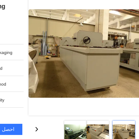
aging:
d:
od:
ty:
احصل ع