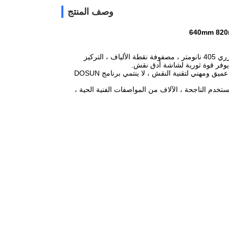
وصف المنتج
محرك ليزر DOSUN blue-fina ™: يدمج العديد من التقنيات العالية ، مثل الصمام الثنائي الليزري 405 نانومتر ، مصفوفة نقطة الألياف ، التركيز
، يوفر قوة ثورية لشاشة أدق نقش.
برنامج DOSUN engravine ™: بعد عشرات من ترقية الإصدار في العقود الماضية ، كمركب عميق ومهني لتقنية النقش ، لا ينتمي برنامج DOSUN
 حالات المستخدم الناجحة ، الآلاف من المواصفات الفنية الحية ،